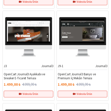
Videolu Ürün
Videolu Ürün
J3
Journal3
J9-1
Journal3
%70
%70
OpenCart Journal3 Ayakkabı ve
OpenCart Journal3 Banyo ve
Sneaker E-Ticaret Teması
Premium İç Mekân Teması
1.499,00 ₺
4.999,99 ₺
1.499,00 ₺
4.999,99 ₺
Videolu Ürün
Videolu Ürün