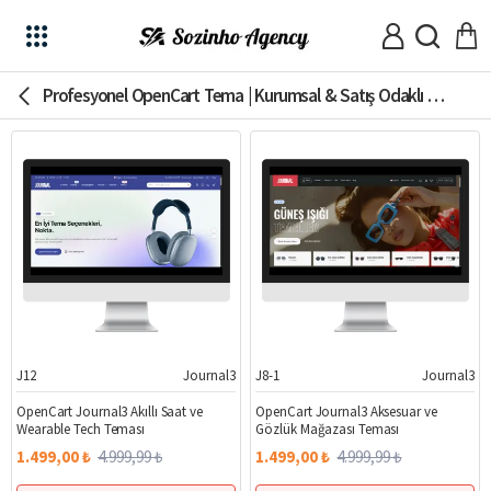
Profesyonel OpenCart Tema | Kurumsal & Satış Odaklı Tasarımlar
J12
Journal3
J8-1
Journal3
%70
%70
OpenCart Journal3 Akıllı Saat ve
OpenCart Journal3 Aksesuar ve
Wearable Tech Teması
Gözlük Mağazası Teması
1.499,00 ₺
4.999,99 ₺
1.499,00 ₺
4.999,99 ₺