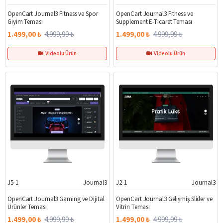
OpenCart Journal3 Fitness ve Spor
OpenCart Journal3 Fitness ve
Giyim Teması
Supplement E-Ticaret Teması
1.499,00 ₺
4.999,99 ₺
1.499,00 ₺
4.999,99 ₺
Videolu Ürün
Videolu Ürün
J5-1
Journal3
J2-1
Journal3
%70
%70
OpenCart Journal3 Gaming ve Dijital
OpenCart Journal3 Gelişmiş Slider ve
Ürünler Teması
Vitrin Teması
1.499,00 ₺
4.999,99 ₺
1.499,00 ₺
4.999,99 ₺