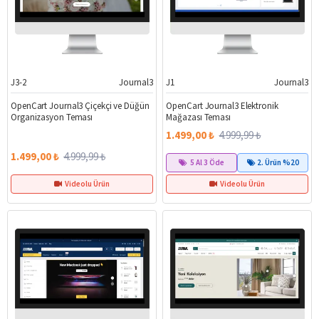
J3-2
Journal3
J1
Journal3
%70
%70
OpenCart Journal3 Çiçekçi ve Düğün
OpenCart Journal3 Elektronik
Organizasyon Teması
Mağazası Teması
1.499,00 ₺
4.999,99 ₺
1.499,00 ₺
4.999,99 ₺
5 Al 3 Öde
2. Ürün %20
Videolu Ürün
Videolu Ürün