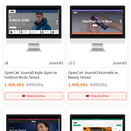
J8
Journal3
J2-2
Journal3
%70
%70
OpenCart Journal3 Kışlık Giyim ve
OpenCart Journal3 Kozmetik ve
Outdoor Moda Teması
Beauty Teması
1.499,00 ₺
4.999,99 ₺
1.499,00 ₺
4.999,99 ₺
Videolu Ürün
Videolu Ürün