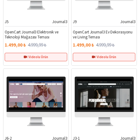
J5
Journal3
J9
Journal3
%70
%70
OpenCart Journal3 Elektronik ve
OpenCart Journal3 Ev Dekorasyonu
Teknoloji Mağazası Teması
ve Living Teması
1.499,00 ₺
4.999,99 ₺
1.499,00 ₺
4.999,99 ₺
Videolu Ürün
Videolu Ürün
J6-2
Journal3
J3-1
Journal3
%70
%70