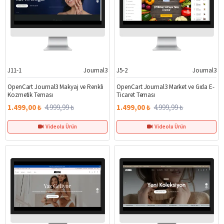
J11-1
Journal3
J5-2
Journal3
%70
%70
OpenCart Journal3 Makyaj ve Renkli
OpenCart Journal3 Market ve Gıda E-
Kozmetik Teması
Ticaret Teması
1.499,00 ₺
4.999,99 ₺
1.499,00 ₺
4.999,99 ₺
Videolu Ürün
Videolu Ürün