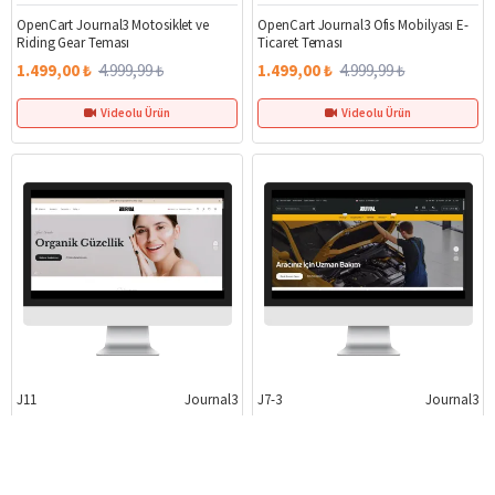
OpenCart Journal3 Motosiklet ve
OpenCart Journal3 Ofis Mobilyası E-
Riding Gear Teması
Ticaret Teması
1.499,00 ₺
4.999,99 ₺
1.499,00 ₺
4.999,99 ₺
Videolu Ürün
Videolu Ürün
J11
Journal3
J7-3
Journal3
%70
%70
OpenCart Journal3 Organik
OpenCart Journal3 Otomotiv ve
Kozmetik ve Skincare Teması
Servis E-Ticaret Teması
1.499,00 ₺
4.999,99 ₺
1.499,00 ₺
4.999,99 ₺