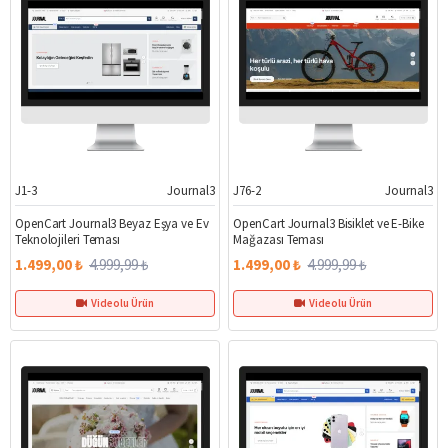
J1-3
Journal3
J76-2
Journal3
%70
%70
OpenCart Journal3 Beyaz Eşya ve Ev
OpenCart Journal3 Bisiklet ve E-Bike
Teknolojileri Teması
Mağazası Teması
1.499,00 ₺
4.999,99 ₺
1.499,00 ₺
4.999,99 ₺
Videolu Ürün
Videolu Ürün