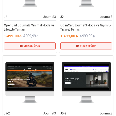
J4
Journal3
J2
Journal3
%70
%70
OpenCart Journal3 Minimal Moda ve
OpenCart Journal3 Moda ve Giyim E-
Lifestyle Teması
Ticaret Teması
1.499,00 ₺
4.999,99 ₺
1.499,00 ₺
4.999,99 ₺
Videolu Ürün
Videolu Ürün
J7-2
Journal3
J9-2
Journal3
%70
%70