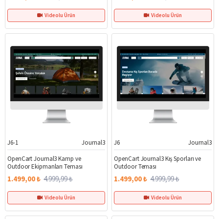
Videolu Ürün
Videolu Ürün
J6-1
Journal3
J6
Journal3
%70
%70
OpenCart Journal3 Kamp ve
OpenCart Journal3 Kış Sporları ve
Outdoor Ekipmanları Teması
Outdoor Teması
1.499,00 ₺
4.999,99 ₺
1.499,00 ₺
4.999,99 ₺
Videolu Ürün
Videolu Ürün