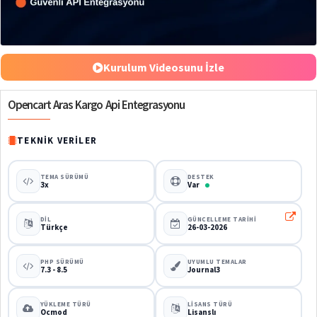
%50
Kurulum Videosunu İzle
Opencart Aras Kargo Api Entegrasyonu
TEKNIK VERILER
TEMA SÜRÜMÜ
DESTEK
3x
Var
DIL
GÜNCELLEME TARIHI
Türkçe
26-03-2026
PHP SÜRÜMÜ
UYUMLU TEMALAR
7.3 - 8.5
Journal3
YÜKLEME TÜRÜ
LISANS TÜRÜ
Ocmod
Lisanslı