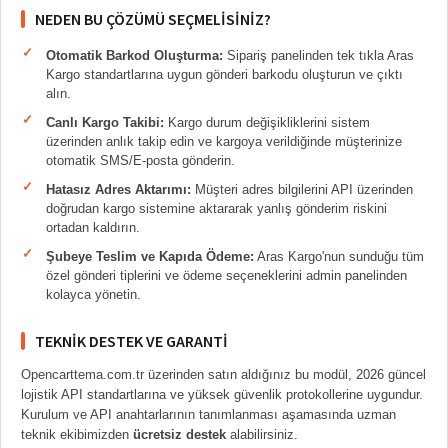
NEDEN BU ÇÖZÜMÜ SEÇMELISINIZ?
Otomatik Barkod Oluşturma:
Sipariş panelinden tek tıkla Aras
Kargo standartlarına uygun gönderi barkodu oluşturun ve çıktı
alın.
Canlı Kargo Takibi:
Kargo durum değişikliklerini sistem
üzerinden anlık takip edin ve kargoya verildiğinde müşterinize
otomatik SMS/E-posta gönderin.
Hatasız Adres Aktarımı:
Müşteri adres bilgilerini API üzerinden
doğrudan kargo sistemine aktararak yanlış gönderim riskini
ortadan kaldırın.
Şubeye Teslim ve Kapıda Ödeme:
Aras Kargo'nun sunduğu tüm
özel gönderi tiplerini ve ödeme seçeneklerini admin panelinden
kolayca yönetin.
TEKNIK DESTEK VE GARANTI
Opencarttema.com.tr üzerinden satın aldığınız bu modül, 2026 güncel
lojistik API standartlarına ve yüksek güvenlik protokollerine uygundur.
Kurulum ve API anahtarlarının tanımlanması aşamasında uzman
teknik ekibimizden
ücretsiz destek
alabilirsiniz.