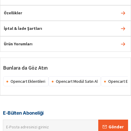
Özellikler
İptal & İade Şartları
Ürün Yorumları
Bunlara da Göz Atın
Opencart Eklentileri
Opencart Modül Satın Al
Opencart Ex
E-Bülten Aboneliği
E-
Gönder
Posta