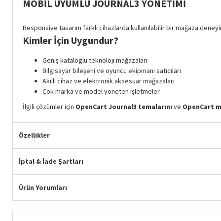
MOBIL UYUMLU JOURNAL3 YÖNETIMI
Responsive tasarım farklı cihazlarda kullanılabilir bir mağaza deneyim
Kimler İçin Uygundur?
Geniş kataloglu teknoloji mağazaları
Hemen Teslim
Bilgisayar bileşeni ve oyuncu ekipmanı satıcıları
Akıllı cihaz ve elektronik aksesuar mağazaları
Çok marka ve model yöneten işletmeler
İlgili çözümler için
OpenCart Journal3 temalarını
ve
OpenCart m
Özellikler
İptal & İade Şartları
Ürün Yorumları