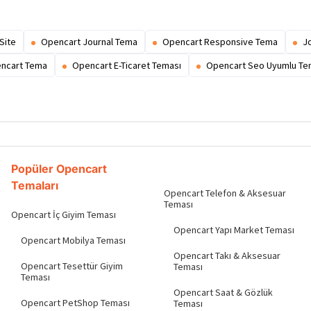
Site
Opencart Journal Tema
Opencart Responsive Tema
J
encart Tema
Opencart E-Ticaret Teması
Opencart Seo Uyumlu T
Popüler Opencart
Temaları
Opencart Telefon & Aksesuar
Teması
Opencart İç Giyim Teması
Opencart Yapı Market Teması
Opencart Mobilya Teması
Opencart Takı & Aksesuar
Opencart Tesettür Giyim
Teması
Teması
Opencart Saat & Gözlük
Opencart PetShop Teması
Teması