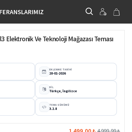
FERANSLARIMIZ
3 Elektronik Ve Teknoloji Mağazası Teması
EKLENME TARIHI
28-01-2026
DIL
Türkçe, İngilizce
TEMA SÜRÜMÜ
3.2.8
1.499,00 ₺
4.999,99 ₺