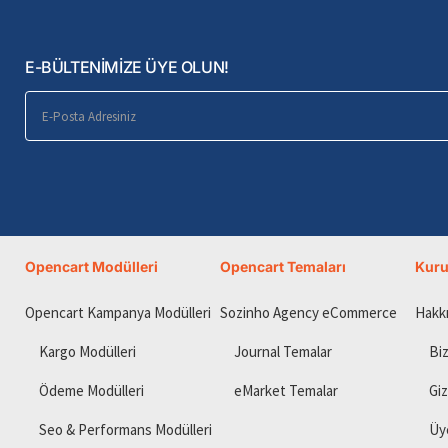
E-BÜLTENİMİZE ÜYE OLUN!
E-
Posta
Adresiniz
Opencart Modülleri
Opencart Temaları
Kur
Opencart Kampanya Modülleri
Sozinho Agency eCommerce
Hakk
Kargo Modülleri
Journal Temalar
Biz
Ödeme Modülleri
eMarket Temalar
Giz
Seo & Performans Modülleri
Üy