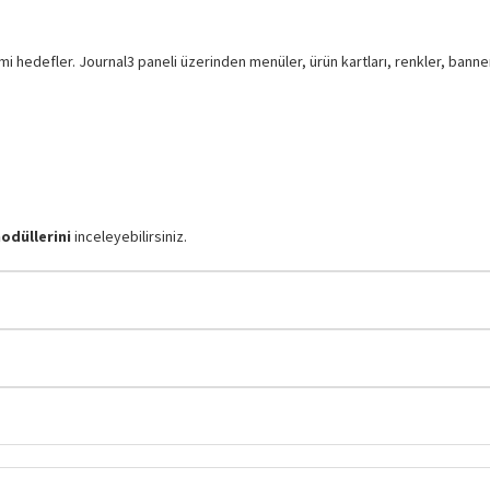
i hedefler. Journal3 paneli üzerinden menüler, ürün kartları, renkler, banner a
odüllerini
inceleyebilirsiniz.