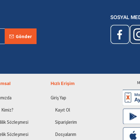
SOSYAL ME
Gönder
M
umsal
Hızlı Erişim
ımızda
Giriş Yap
 Kimiz?
Kayıt Ol
lilik Sözleşmesi
Siparişlerim
elik Sözleşmesi
Dosyalarım