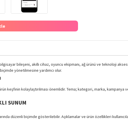
zle
 bilgisayar bileşeni, akıllı cihaz, oyuncu ekipmanı, ağ ürünü ve teknoloji akses
ü biçimde yönetilmesine yardımcı olur.
ı
 ürün keşfinin kolaylaştırılması önemlidir. Tema; kategori, marka, kampanya v
KLI SUNUM
larında düzenli biçimde gösterilebilir. Açıklamalar ve ürün özellikleri kullanı