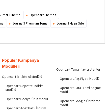
ournal3 Theme
Opencart Themes
ema
Journal3 Premium Tema
Journal3 Hazır Site
Popüler Kampanya
Modülleri
Opencart Tamamlayıcı Ürünler
Opencart Birlikte Al Modülü
Opencart Alış Fiyatı Modülü
Opencart Sepette İndirim
Opencart Para Birimi Seçme
Modülü
Modülü
Opencart Hediye Ürün Modülü
Opencart Google Önizleme
Modülü
Opencart Adet Bazlı İndirim