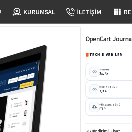
Ü
KURUMSAL
İLETIŞIM
RE
OpenCart Journal
TEKNIK VERILER
SÜRÜM
3x, 4x
PHP SÜRÜMÜ
7,3 +
YÜKLEME TÜRÜ
FTP
%70
İndirimli Fiyat