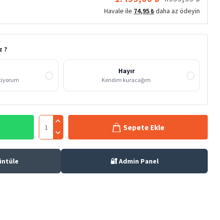
Havale ile
74,95 ₺
daha az ödeyin
z ?
Hayır
stiyorum
Kendim kuracağım
Sepete Ekle
üntüle
🔐 Admin Panel