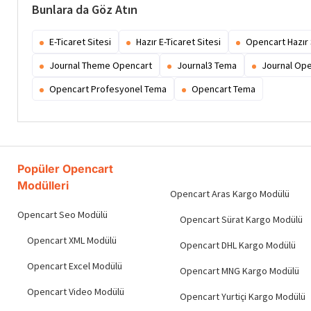
Bunlara da Göz Atın
E-Ticaret Sitesi
Hazır E-Ticaret Sitesi
Opencart Hazır 
Journal Theme Opencart
Journal3 Tema
Journal Op
Opencart Profesyonel Tema
Opencart Tema
Popüler Opencart
Modülleri
Opencart Aras Kargo Modülü
Opencart Seo Modülü
Opencart Sürat Kargo Modülü
Opencart XML Modülü
Opencart DHL Kargo Modülü
Opencart Excel Modülü
Opencart MNG Kargo Modülü
Opencart Video Modülü
Opencart Yurtiçi Kargo Modülü