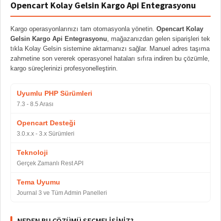
Opencart Kolay Gelsin Kargo Api Entegrasyonu
Kargo operasyonlarınızı tam otomasyonla yönetin.
Opencart Kolay
Gelsin Kargo Api Entegrasyonu
, mağazanızdan gelen siparişleri tek
tıkla Kolay Gelsin sistemine aktarmanızı sağlar. Manuel adres taşıma
zahmetine son vererek operasyonel hataları sıfıra indiren bu çözümle,
kargo süreçlerinizi profesyonelleştirin.
Uyumlu PHP Sürümleri
7.3 - 8.5 Arası
Opencart Desteği
3.0.x.x - 3.x Sürümleri
Teknoloji
Gerçek Zamanlı Rest API
Tema Uyumu
Journal 3 ve Tüm Admin Panelleri
NEDEN BU ÇÖZÜMÜ SEÇMELISINIZ?