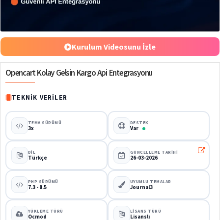
%50
Kurulum Videosunu İzle
Opencart Kolay Gelsin Kargo Api Entegrasyonu
TEKNIK VERILER
TEMA SÜRÜMÜ
DESTEK
3x
Var
DIL
GÜNCELLEME TARIHI
Türkçe
26-03-2026
PHP SÜRÜMÜ
UYUMLU TEMALAR
7.3 - 8.5
Journal3
YÜKLEME TÜRÜ
LISANS TÜRÜ
Ocmod
Lisanslı