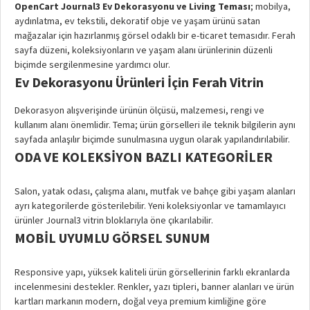
OpenCart Journal3 Ev Dekorasyonu ve Living Teması
; mobilya,
aydınlatma, ev tekstili, dekoratif obje ve yaşam ürünü satan
mağazalar için hazırlanmış görsel odaklı bir e-ticaret temasıdır. Ferah
sayfa düzeni, koleksiyonların ve yaşam alanı ürünlerinin düzenli
biçimde sergilenmesine yardımcı olur.
Ev Dekorasyonu Ürünleri İçin Ferah Vitrin
Dekorasyon alışverişinde ürünün ölçüsü, malzemesi, rengi ve
kullanım alanı önemlidir. Tema; ürün görselleri ile teknik bilgilerin aynı
sayfada anlaşılır biçimde sunulmasına uygun olarak yapılandırılabilir.
ODA VE KOLEKSIYON BAZLI KATEGORILER
Salon, yatak odası, çalışma alanı, mutfak ve bahçe gibi yaşam alanları
ayrı kategorilerde gösterilebilir. Yeni koleksiyonlar ve tamamlayıcı
ürünler Journal3 vitrin bloklarıyla öne çıkarılabilir.
MOBIL UYUMLU GÖRSEL SUNUM
Responsive yapı, yüksek kaliteli ürün görsellerinin farklı ekranlarda
incelenmesini destekler. Renkler, yazı tipleri, banner alanları ve ürün
kartları markanın modern, doğal veya premium kimliğine göre