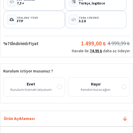
7,3 +
Türkçe, İngilizce
YÜKLEME TÜRÜ
TEMA SÜRÜMÜ
FTP
3.2.8
1.499,00 ₺
4.999,99 ₺
%70
İndirimli Fiyat
Havale ile
74,95 ₺
daha az ödeyin
Kurulum istiyor musunuz ?
Evet
Hayır
Kurulum hizmeti istiyorum
Kendim kuracağım
Ürün Açıklaması