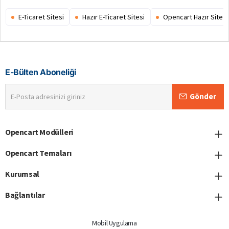
E-Ticaret Sitesi
Hazır E-Ticaret Sitesi
Opencart Hazır Site
E-Bülten Aboneliği
E-
Gönder
Posta
adresinizi
giriniz
Opencart Modülleri
Opencart Temaları
Kurumsal
Bağlantılar
Mobil Uygulama