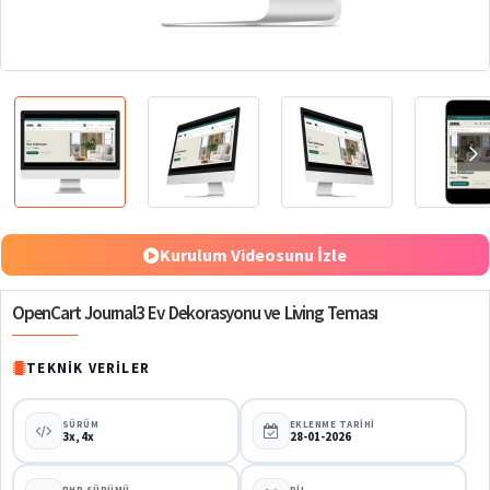
%70
Kurulum Videosunu İzle
OpenCart Journal3 Ev Dekorasyonu ve Living Teması
TEKNIK VERILER
SÜRÜM
EKLENME TARIHI
3x, 4x
28-01-2026
PHP SÜRÜMÜ
DIL