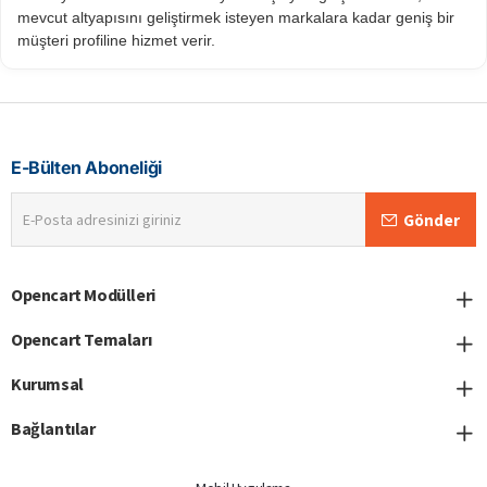
mevcut altyapısını geliştirmek isteyen markalara kadar geniş bir
müşteri profiline hizmet verir.
E-Bülten Aboneliği
E-
Gönder
Posta
adresinizi
giriniz
Opencart Modülleri
Opencart Temaları
Kurumsal
Bağlantılar