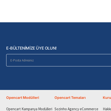
E-BÜLTENİMİZE ÜYE OLUN!
E-
Posta
Adresiniz
Opencart Modülleri
Opencart Temaları
Kur
Opencart Kampanya Modülleri
Sozinho Agency eCommerce
Hakk