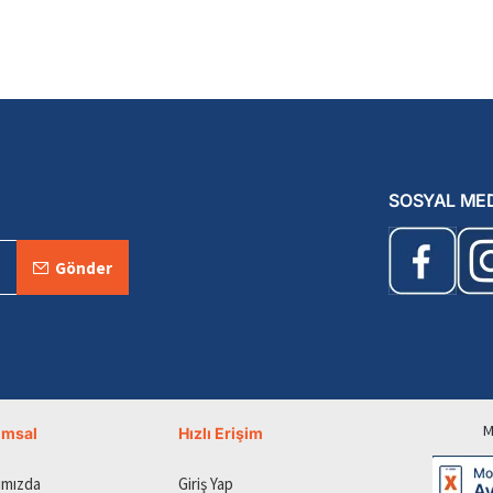
SOSYAL ME
Gönder
M
umsal
Hızlı Erişim
ımızda
Giriş Yap