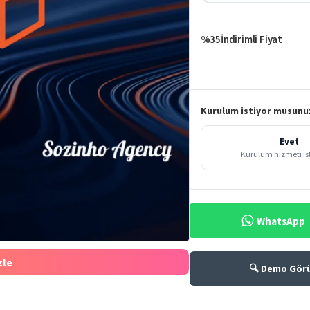
%35
İndirimli Fiyat
Kurulum istiyor musunu
Evet
Kurulum hizmeti i
WhatsApp
%35
zle
🔍 Demo Gör