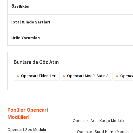
Özellikler
İptal & İade Şartları
Ürün Yorumları
Bunlara da Göz Atın
Opencart Eklentileri
Opencart Modül Satın Al
Openca
Popüler Opencart
Modülleri
Opencart Aras Kargo Modülü
Opencart Seo Modülü
Opencart Sürat Kargo Modülü