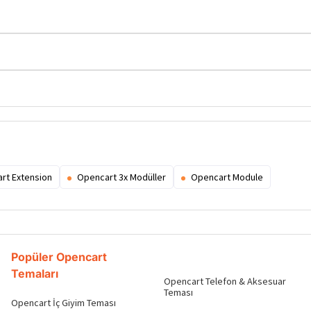
rt Extension
Opencart 3x Modüller
Opencart Module
Popüler Opencart
Temaları
Opencart Telefon & Aksesuar
Teması
Opencart İç Giyim Teması