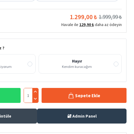
1.299,00 ₺
1.999,99 ₺
Havale ile
129,90 ₺
daha az ödeyin
z ?
Hayır
stiyorum
Kendim kuracağım
Sepete Ekle
üntüle
🔐 Admin Panel