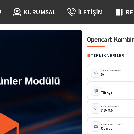
Ü
KURUMSAL
İLETIŞIM
RE
Opencart Kombin
TEKNIK VERILER
TEMA SÜRÜMÜ
3x
DIL
Türkçe
PHP SÜRÜMÜ
7.3 - 8.5
YÜKLEME TÜRÜ
Ocmod