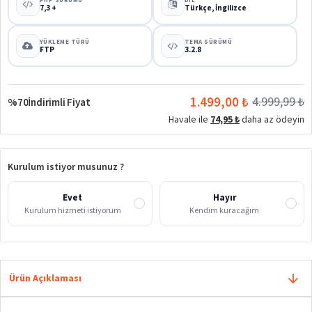
7,3 +
Türkçe, İngilizce
YÜKLEME TÜRÜ
TEMA SÜRÜMÜ
FTP
3.2.8
1.499,00 ₺
4.999,99 ₺
%70
İndirimli Fiyat
Havale ile
74,95 ₺
daha az ödeyin
Kurulum istiyor musunuz ?
Evet
Hayır
Kurulum hizmeti istiyorum
Kendim kuracağım
Ürün Açıklaması