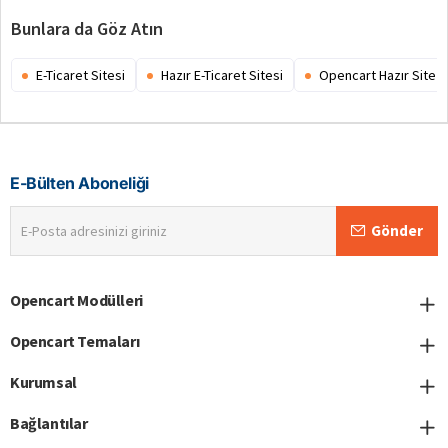
Bunlara da Göz Atın
E-Ticaret Sitesi
Hazır E-Ticaret Sitesi
Opencart Hazır Site
E-Bülten Aboneliği
E-
Gönder
Posta
adresinizi
giriniz
Opencart Modülleri
Opencart Temaları
Kurumsal
Bağlantılar