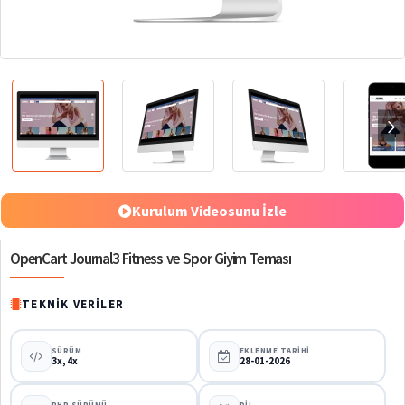
%70
Kurulum Videosunu İzle
OpenCart Journal3 Fitness ve Spor Giyim Teması
TEKNIK VERILER
SÜRÜM
EKLENME TARIHI
3x, 4x
28-01-2026
PHP SÜRÜMÜ
DIL