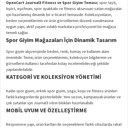
OpenCart Journal3 Fitness ve Spor Giyim Teması
; spor taytı,
tişört, eşofman, spor ayakkabı ve fitness aksesuarı satan mağazalar
için hazırlanmış dinamik bir e-ticaret temasıdır. Koleksiyonların,
beden seçeneklerinin ve ürün görsellerinin düzenli sunulmasına
uygun yapı, aktif yaşam odaklı markalara profesyonel bir mağaza
temeli sağlar.
Spor Giyim Mağazaları İçin Dinamik Tasarım
Spor giyim alışverişinde beden, renk, kumaş ve kullanım alanı
önemlidir. Tema; ürün seçeneklerinin, koleksiyon bilgilerinin ve
görsellerin kullanıcı tarafından kolay incelenebileceği şekilde
yapılandırılabilir.
KATEGORI VE KOLEKSIYON YÖNETIMI
Kadın spor giyim, erkek spor giyim, yoga, koşu ve fitness ürünleri
farklı kategorilerde gösterilebilir. Yeni sezon, kampanyalı ürünler ve
çok satanlar için Journal3 vitrin blokları hazırlanabilir.
MOBIL UYUM VE ÖZELLEŞTIRME
Responsive yapı, ürün kartları ile seçeneklerin farklı cihazlarda rahat