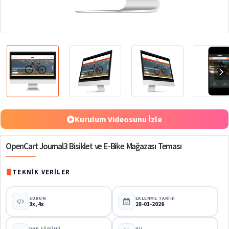
%80
Kurulum Videosunu İzle
OpenCart Journal3 Bisiklet ve E-Bike Mağazası Teması
TEKNIK VERILER
SÜRÜM
EKLENME TARIHI
3x, 4x
28-01-2026
PHP SÜRÜMÜ
DIL