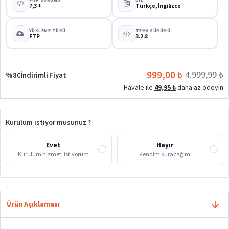
7,3 +
Türkçe, İngilizce
YÜKLEME TÜRÜ
TEMA SÜRÜMÜ
FTP
3.2.8
999,00 ₺
4.999,99 ₺
%80
İndirimli Fiyat
Havale ile
49,95 ₺
daha az ödeyin
Kurulum istiyor musunuz ?
Evet
Hayır
Kurulum hizmeti istiyorum
Kendim kuracağım
Ürün Açıklaması