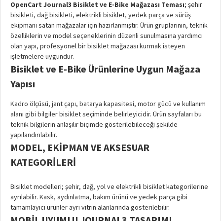
OpenCart Journal3 Bisiklet ve E-Bike Mağazası Teması
; şehir
bisikleti, dağ bisikleti, elektrikli bisiklet, yedek parça ve sürüş
ekipmanı satan mağazalar için hazırlanmıştır. Ürün gruplarının, teknik
özelliklerin ve model seçeneklerinin düzenli sunulmasına yardımcı
olan yapı, profesyonel bir bisiklet mağazası kurmak isteyen
işletmelere uygundur.
Bisiklet ve E-Bike Ürünlerine Uygun Mağaza
Yapısı
Kadro ölçüsü, jant çapı, batarya kapasitesi, motor gücü ve kullanım
alanı gibi bilgiler bisiklet seçiminde belirleyicidir. Ürün sayfaları bu
teknik bilgilerin anlaşılır biçimde gösterilebileceği şekilde
yapılandırılabilir.
MODEL, EKIPMAN VE AKSESUAR
KATEGORILERI
Bisiklet modelleri; şehir, dağ, yol ve elektrikli bisiklet kategorilerine
ayrılabilir. Kask, aydınlatma, bakım ürünü ve yedek parça gibi
tamamlayıcı ürünler ayrı vitrin alanlarında gösterilebilir.
MOBIL UYUMLU JOURNAL3 TASARIMI