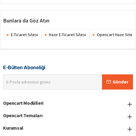
Bunlara da Göz Atın
E-Ticaret Sitesi
Hazır E-Ticaret Sitesi
Opencart Hazır Site
E-Bülten Aboneliği
E-
Gönder
Posta
adresinizi
giriniz
Opencart Modülleri
Opencart Temaları
Kurumsal