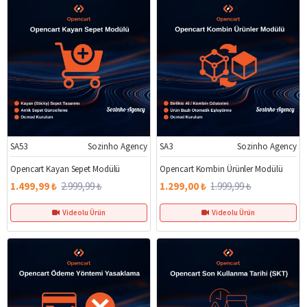
SA53
Sozinho Agency
SA3
Sozinho Agency
%50
%35
Opencart Kayan Sepet Modülü
Opencart Kombin Ürünler Modülü
1.499,99 ₺
2.999,99 ₺
1.299,00 ₺
1.999,99 ₺
Videolu Ürün
Videolu Ürün