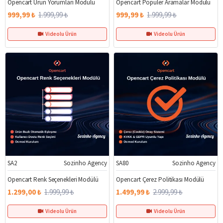
Opencart Ürün Yorumları Modülü
Opencart Popüler Aramalar Modülü
999,99 ₺
1.999,99 ₺
999,99 ₺
1.999,99 ₺
Videolu Ürün
Videolu Ürün
SA2
Sozinho Agency
SA80
Sozinho Agency
%35
%50
Opencart Renk Seçenekleri Modülü
Opencart Çerez Politikası Modülü
1.299,00 ₺
1.999,99 ₺
1.499,99 ₺
2.999,99 ₺
Videolu Ürün
Videolu Ürün