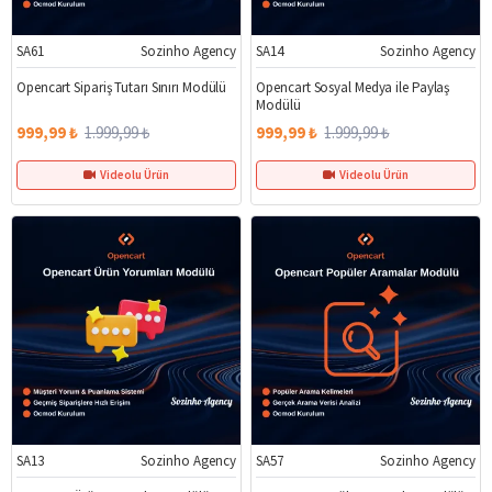
SA61
Sozinho Agency
SA14
Sozinho Agency
%50
%50
Opencart Sipariş Tutarı Sınırı Modülü
Opencart Sosyal Medya ile Paylaş
Modülü
999,99 ₺
1.999,99 ₺
999,99 ₺
1.999,99 ₺
Videolu Ürün
Videolu Ürün
SA13
Sozinho Agency
SA57
Sozinho Agency
%50
%50