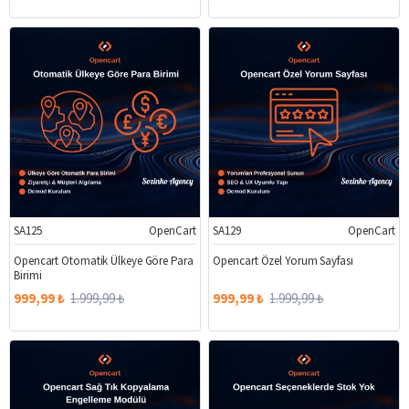
SA125
OpenCart
SA129
OpenCart
%50
%50
Opencart Otomatik Ülkeye Göre Para
Opencart Özel Yorum Sayfası
Birimi
999,99 ₺
1.999,99 ₺
999,99 ₺
1.999,99 ₺