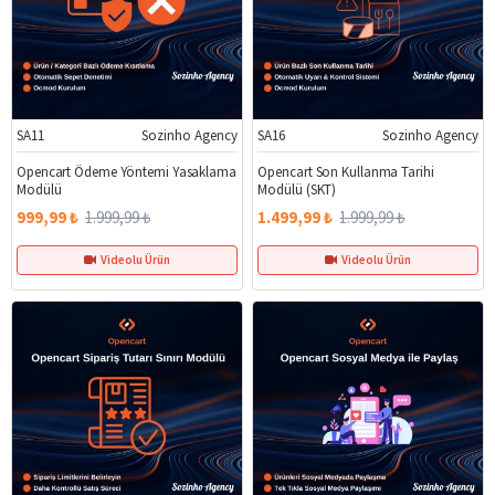
SA11
Sozinho Agency
SA16
Sozinho Agency
%50
%25
Opencart Ödeme Yöntemi Yasaklama
Opencart Son Kullanma Tarihi
Modülü
Modülü (SKT)
999,99 ₺
1.999,99 ₺
1.499,99 ₺
1.999,99 ₺
Videolu Ürün
Videolu Ürün