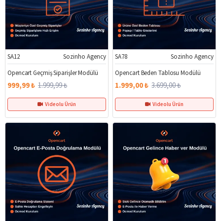
SA12
Sozinho Agency
SA78
Sozinho Agency
%50
%46
Opencart Geçmiş Siparişler Modülü
Opencart Beden Tablosu Modülü
999,99 ₺
1.999,99 ₺
1.999,00 ₺
3.699,00 ₺
Videolu Ürün
Videolu Ürün