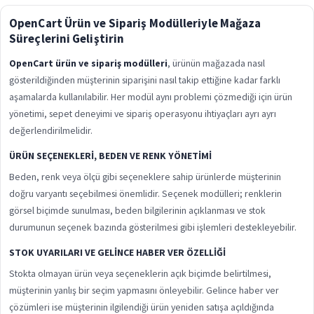
OpenCart Ürün ve Sipariş Modülleriyle Mağaza
Süreçlerini Geliştirin
OpenCart ürün ve sipariş modülleri
, ürünün mağazada nasıl
gösterildiğinden müşterinin siparişini nasıl takip ettiğine kadar farklı
aşamalarda kullanılabilir. Her modül aynı problemi çözmediği için ürün
yönetimi, sepet deneyimi ve sipariş operasyonu ihtiyaçları ayrı ayrı
değerlendirilmelidir.
ÜRÜN SEÇENEKLERI, BEDEN VE RENK YÖNETIMI
Beden, renk veya ölçü gibi seçeneklere sahip ürünlerde müşterinin
doğru varyantı seçebilmesi önemlidir. Seçenek modülleri; renklerin
görsel biçimde sunulması, beden bilgilerinin açıklanması ve stok
durumunun seçenek bazında gösterilmesi gibi işlemleri destekleyebilir.
STOK UYARILARI VE GELINCE HABER VER ÖZELLIĞI
Stokta olmayan ürün veya seçeneklerin açık biçimde belirtilmesi,
müşterinin yanlış bir seçim yapmasını önleyebilir. Gelince haber ver
çözümleri ise müşterinin ilgilendiği ürün yeniden satışa açıldığında