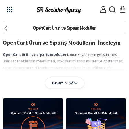
OpenCart Ürün ve Sipariş Modülleri
OpenCart Ürün ve Sipariş Modüllerini İnceleyin
OpenCart ürün ve sipariş modülleri
, ürün sayfalarının geliştirilmesi,
ürün seçeneklerinin yönetilmesi, stok durumlarının müşteriye gösterilmesi,
sepet deneyiminin düzenlenmesi ve siparişlerin takip edilmesi gibi
süreçlere yönelik yazılım çözümleridir.
OpenCart ürün ve sipariş
eklentileri
olarak da aranan bu ürünler, mağazanın farklı operasyonel ve
Devamını Gör
kullanıcı deneyimi ihtiyaçlarına göre kullanılabilir.
OpenCart renk seçenekleri
Ürün seçenekleri ve stok gösterimi için
modülü
beden seçenekleri modülü
seçenek stok uyarı modülü
,
,
,
seçeneklerde stok yok modülü
gelince haber ver modülü
ve
incelenebilir.
resim ve video
Ürün detay sayfalarını daha açıklayıcı hale getirmek için