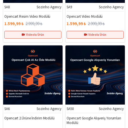
SA8
Sozinho Agency
SA9
Sozinho Agency
%47
%47
Opencart Resim Video Modülü
Opencart Video Modülü
1.599,99 ₺
2.999,99 ₺
1.599,99 ₺
2.999,99 ₺
Videolu Ürün
Videolu Ürün
SA6
Sozinho Agency
SA50
Sozinho Agency
%50
%50
Opencart 2.Ürüne İndirim Modülü
Opencart Google Alışveriş Yorumları
Modülü