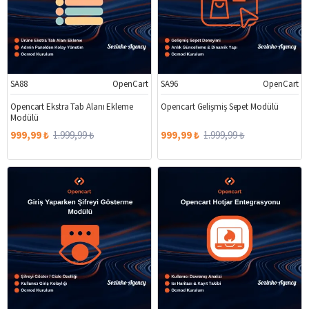
SA88
OpenCart
SA96
OpenCart
%50
%50
Opencart Ekstra Tab Alanı Ekleme
Opencart Gelişmiş Sepet Modülü
Modülü
999,99 ₺
1.999,99 ₺
999,99 ₺
1.999,99 ₺