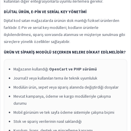
kullanılan diğer entegrasyonlarla uyumlu ilerlemesi gerekir.
DIJITAL ÜRÜN, E-PIN VE SERIAL KEY YÖNETIMI
Dijital kod satan mağazalarda ürünün stok mantığı fiziksel ürünlerden
farklıdır. E-Pin ve serial key modülleri; kodların ürünlerle
ilişkilendirilmesi, sipariş sonrasında atanması ve müşteriye sunulması gibi
süreçlere yönelik özellikler sağlayabilir.
ÜRÜN VE SIPARIŞ MODÜLÜ SEÇERKEN NELERE DIKKAT EDILMELIDIR?
Mağazanın kullandığı
OpenCart ve PHP sürümü
Journal3 veya kullanılan tema ile teknik uyumluluk
Modülün ürün, sepet veya sipariş alanında değiştirdiği dosyalar
Mevcut kampanya, ödeme ve kargo modülleriyle çakışma
durumu
Mobil görünüm ve tek sayfa ödeme sistemiyle çalışma biçimi
Stok ve sipariş verilerinin nasıl saklandığı
Kurulum, lisans, destek ve güncelleme kapsamı