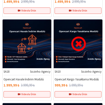
1.499,99 ₺
2.999,99 ₺
1.499,99 ₺
2.999,99 ₺
Videolu Ürün
Videolu Ürün
SA18
Sozinho Agency
SA10
Sozinho Agency
%50
%50
Opencart Havale İndirim Modülü
Opencart Kargo Yasaklama Modülü
1.999,99 ₺
3.999,99 ₺
999,99 ₺
1.999,99 ₺
Videolu Ürün
Videolu Ürün