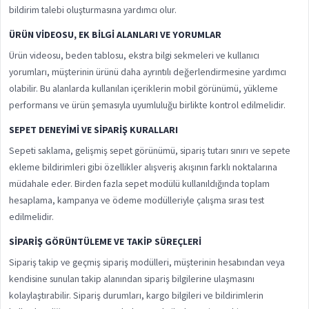
bildirim talebi oluşturmasına yardımcı olur.
ÜRÜN VIDEOSU, EK BILGI ALANLARI VE YORUMLAR
Ürün videosu, beden tablosu, ekstra bilgi sekmeleri ve kullanıcı
yorumları, müşterinin ürünü daha ayrıntılı değerlendirmesine yardımcı
olabilir. Bu alanlarda kullanılan içeriklerin mobil görünümü, yükleme
performansı ve ürün şemasıyla uyumluluğu birlikte kontrol edilmelidir.
SEPET DENEYIMI VE SIPARIŞ KURALLARI
Sepeti saklama, gelişmiş sepet görünümü, sipariş tutarı sınırı ve sepete
ekleme bildirimleri gibi özellikler alışveriş akışının farklı noktalarına
müdahale eder. Birden fazla sepet modülü kullanıldığında toplam
hesaplama, kampanya ve ödeme modülleriyle çalışma sırası test
edilmelidir.
SIPARIŞ GÖRÜNTÜLEME VE TAKIP SÜREÇLERI
Sipariş takip ve geçmiş sipariş modülleri, müşterinin hesabından veya
kendisine sunulan takip alanından sipariş bilgilerine ulaşmasını
kolaylaştırabilir. Sipariş durumları, kargo bilgileri ve bildirimlerin