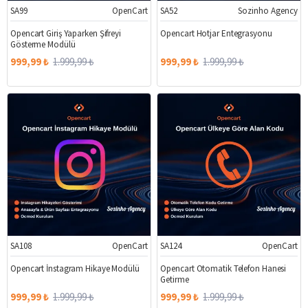
SA99
OpenCart
SA52
Sozinho Agency
%50
%50
Opencart Giriş Yaparken Şifreyi
Opencart Hotjar Entegrasyonu
Gösterme Modülü
999,99 ₺
1.999,99 ₺
999,99 ₺
1.999,99 ₺
SA108
OpenCart
SA124
OpenCart
%50
%50
Opencart İnstagram Hikaye Modülü
Opencart Otomatik Telefon Hanesi
Getirme
999,99 ₺
1.999,99 ₺
999,99 ₺
1.999,99 ₺