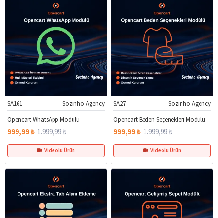
SA161
Sozinho Agency
SA27
Sozinho Agency
%50
%50
Opencart WhatsApp Modülü
Opencart Beden Seçenekleri Modülü
999,99 ₺
1.999,99 ₺
999,99 ₺
1.999,99 ₺
Videolu Ürün
Videolu Ürün