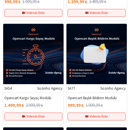
999,99 ₺
1.999,99 ₺
1.299,99 ₺
2.499,99 ₺
Videolu Ürün
Videolu Ürün
SA54
Sozinho Agency
SA77
Sozinho Agency
%50
%50
Opencart Kargo Sayaç Modülü
Opencart Başlık Bildirim Modülü
1.499,99 ₺
2.999,99 ₺
999,99 ₺
1.999,99 ₺
Videolu Ürün
Videolu Ürün