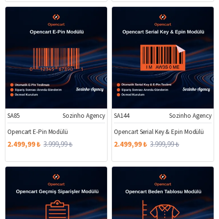
SA85
Sozinho Agency
SA144
Sozinho Agency
%38
%38
Opencart E-Pin Modülü
Opencart Serial Key & Epin Modülü
2.499,99 ₺
3.999,99 ₺
2.499,99 ₺
3.999,99 ₺