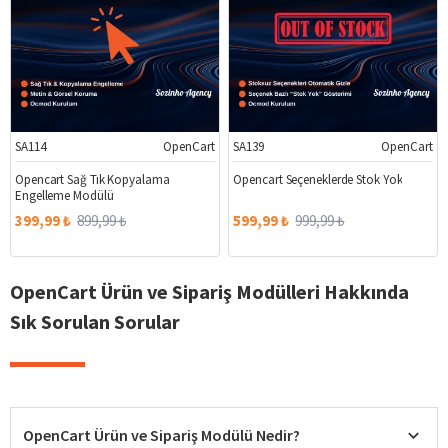
SA114
OpenCart
SA139
OpenCart
%56
%40
Opencart Sağ Tık Kopyalama
Opencart Seçeneklerde Stok Yok
Engelleme Modülü
399,99 ₺
899,99 ₺
599,99 ₺
999,99 ₺
OpenCart Ürün ve Sipariş Modülleri Hakkında
Sık Sorulan Sorular
OpenCart Ürün ve Sipariş Modülü Nedir?