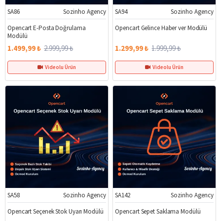
SA86
Sozinho Agency
SA94
Sozinho Agency
%50
%35
Opencart E-Posta Doğrulama
Opencart Gelince Haber ver Modülü
Modülü
1.499,99 ₺
2.999,99 ₺
1.299,99 ₺
1.999,99 ₺
Videolu Ürün
Videolu Ürün
SA58
Sozinho Agency
SA142
Sozinho Agency
%50
%48
Opencart Seçenek Stok Uyarı Modülü
Opencart Sepet Saklama Modülü