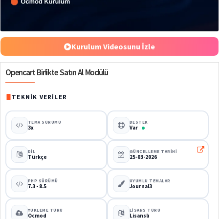
%48
Kurulum Videosunu İzle
Opencart Birlikte Satın Al Modülü
TEKNIK VERILER
TEMA SÜRÜMÜ
DESTEK
3x
Var
DIL
GÜNCELLEME TARIHI
Türkçe
25-03-2026
PHP SÜRÜMÜ
UYUMLU TEMALAR
7.3 - 8.5
Journal3
YÜKLEME TÜRÜ
LISANS TÜRÜ
Ocmod
Lisanslı