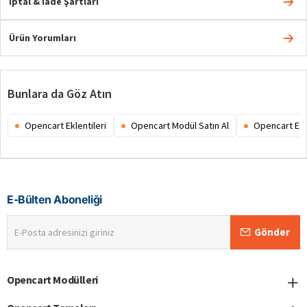
İptal & İade Şartları
Ürün Yorumları
Bunlara da Göz Atın
Opencart Eklentileri
Opencart Modül Satın Al
Opencart Ex
E-Bülten Aboneliği
E-
Gönder
Posta
adresinizi
giriniz
Opencart Modülleri