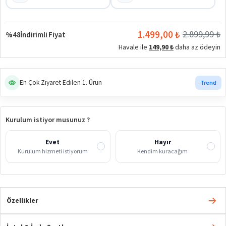
1.499,00 ₺
2.899,99 ₺
%48
İndirimli Fiyat
Havale ile
149,90 ₺
daha az ödeyin
En Çok Ziyaret Edilen 1. Ürün
Trend
En Çok Satan 5. Ürün
Popüler
Kurulum istiyor musunuz ?
Evet
Hayır
Kurulum hizmeti istiyorum
Kendim kuracağım
Özellikler