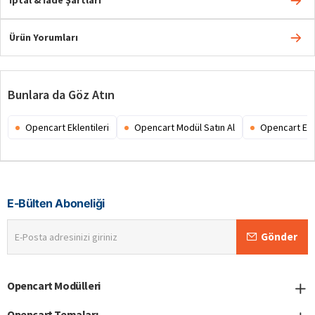
Ürün Yorumları
Bunlara da Göz Atın
Opencart Eklentileri
Opencart Modül Satın Al
Opencart Ex
E-Bülten Aboneliği
E-
Gönder
Posta
adresinizi
giriniz
Opencart Modülleri
Opencart Temaları