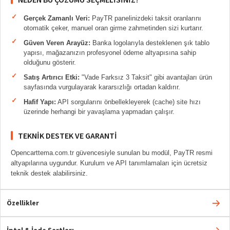
Gerçek Zamanlı Veri:
PayTR panelinizdeki taksit oranlarını
otomatik çeker, manuel oran girme zahmetinden sizi kurtarır.
Güven Veren Arayüz:
Banka logolarıyla desteklenen şık tablo
yapısı, mağazanızın profesyonel ödeme altyapısına sahip
olduğunu gösterir.
Satış Artırıcı Etki:
"Vade Farksız 3 Taksit" gibi avantajları ürün
sayfasında vurgulayarak kararsızlığı ortadan kaldırır.
Hafif Yapı:
API sorgularını önbellekleyerek (cache) site hızı
üzerinde herhangi bir yavaşlama yapmadan çalışır.
TEKNIK DESTEK VE GARANTI
Opencarttema.com.tr güvencesiyle sunulan bu modül, PayTR resmi
altyapılarına uygundur. Kurulum ve API tanımlamaları için ücretsiz
teknik destek alabilirsiniz.
Özellikler
İptal & İade Şartları