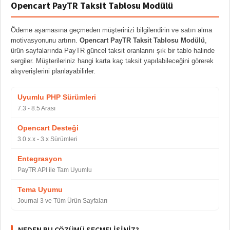
Opencart PayTR Taksit Tablosu Modülü
Ödeme aşamasına geçmeden müşterinizi bilgilendirin ve satın alma
motivasyonunu artırın.
Opencart PayTR Taksit Tablosu Modülü
,
ürün sayfalarında PayTR güncel taksit oranlarını şık bir tablo halinde
sergiler. Müşterileriniz hangi karta kaç taksit yapılabileceğini görerek
alışverişlerini planlayabilirler.
Uyumlu PHP Sürümleri
7.3 - 8.5 Arası
Opencart Desteği
3.0.x.x - 3.x Sürümleri
Entegrasyon
PayTR API ile Tam Uyumlu
Tema Uyumu
Journal 3 ve Tüm Ürün Sayfaları
NEDEN BU ÇÖZÜMÜ SEÇMELISINIZ?