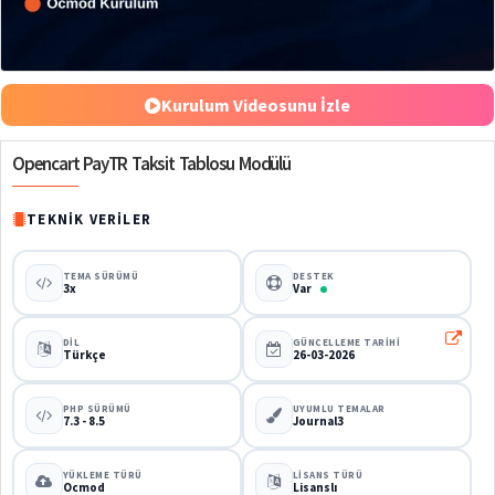
%50
Kurulum Videosunu İzle
Opencart PayTR Taksit Tablosu Modülü
TEKNIK VERILER
TEMA SÜRÜMÜ
DESTEK
3x
Var
DIL
GÜNCELLEME TARIHI
Türkçe
26-03-2026
PHP SÜRÜMÜ
UYUMLU TEMALAR
7.3 - 8.5
Journal3
YÜKLEME TÜRÜ
LISANS TÜRÜ
Ocmod
Lisanslı