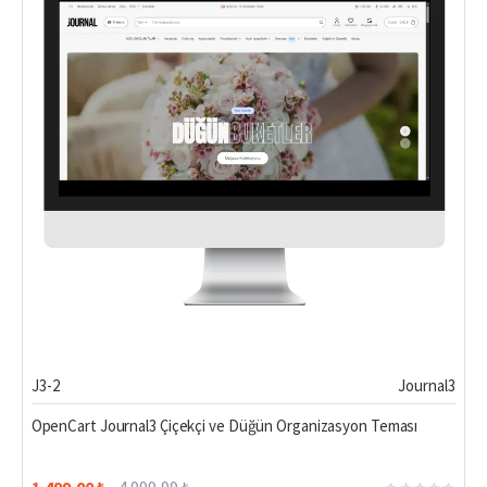
Hemen Teslim
%70
J3-2
Journal3
OpenCart Journal3 Çiçekçi ve Düğün Organizasyon Teması
1.499,00 ₺
4.999,99 ₺