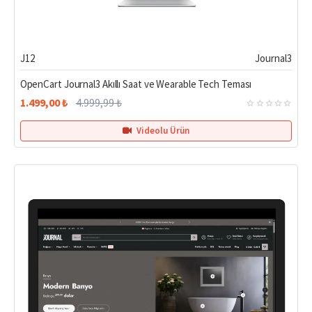
%70
J12
Journal3
OpenCart Journal3 Akıllı Saat ve Wearable Tech Teması
1.499,00 ₺
4.999,99 ₺
Videolu Ürün