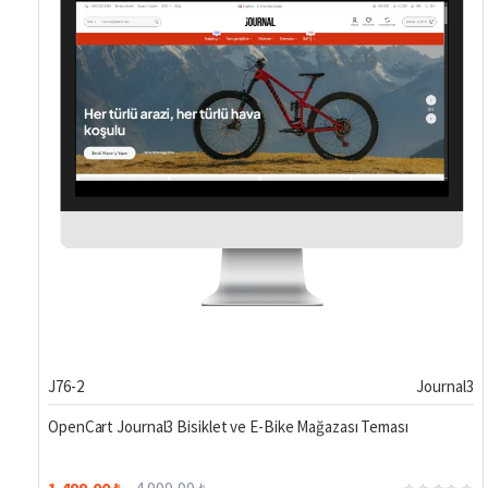
Hemen Teslim
%70
J76-2
Journal3
OpenCart Journal3 Bisiklet ve E-Bike Mağazası Teması
1.499,00 ₺
4.999,99 ₺