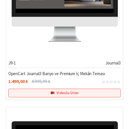
Hemen Teslim
%70
J9-1
Journal3
OpenCart Journal3 Banyo ve Premium İç Mekân Teması
1.499,00 ₺
4.999,99 ₺
Videolu Ürün