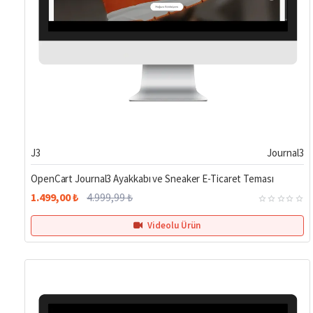
Hemen Teslim
%70
J3
Journal3
OpenCart Journal3 Ayakkabı ve Sneaker E-Ticaret Teması
1.499,00 ₺
4.999,99 ₺
Videolu Ürün