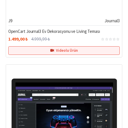
%70
J9
Journal3
OpenCart Journal3 Ev Dekorasyonu ve Living Teması
1.499,00 ₺
4.999,99 ₺
Videolu Ürün
Hemen Teslim