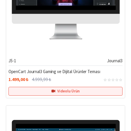
%70
J5-1
Journal3
OpenCart Journal3 Gaming ve Dijital Ürünler Teması
1.499,00 ₺
4.999,99 ₺
Videolu Ürün