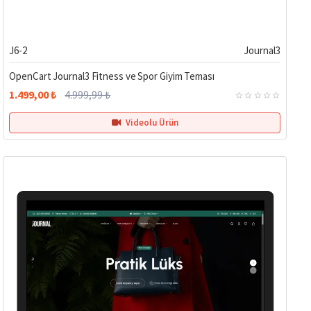
%70
J6-2
Journal3
OpenCart Journal3 Fitness ve Spor Giyim Teması
1.499,00 ₺
4.999,99 ₺
Videolu Ürün
Hemen Teslim