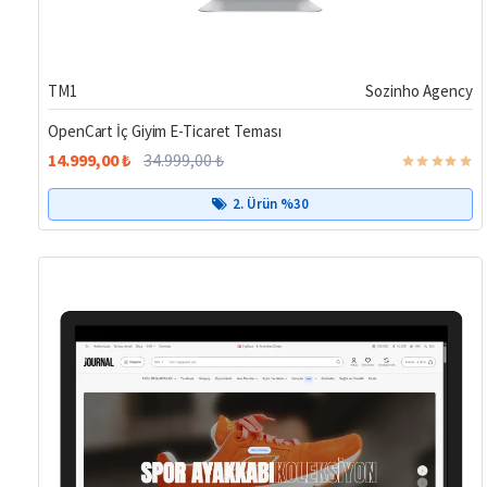
%57
TM1
Sozinho Agency
OpenCart İç Giyim E-Ticaret Teması
14.999,00 ₺
34.999,00 ₺
2. Ürün %30