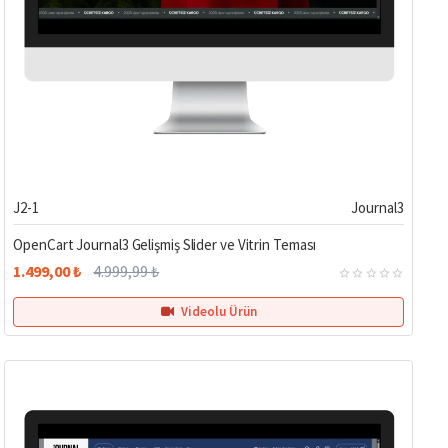
%70
J2-1
Journal3
OpenCart Journal3 Gelişmiş Slider ve Vitrin Teması
1.499,00 ₺
4.999,99 ₺
Videolu Ürün