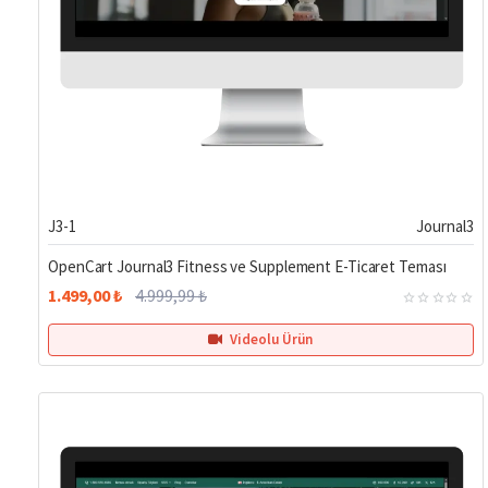
%70
J3-1
Journal3
OpenCart Journal3 Fitness ve Supplement E-Ticaret Teması
1.499,00 ₺
4.999,99 ₺
Videolu Ürün