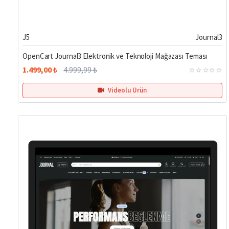
%70
J5
Journal3
OpenCart Journal3 Elektronik ve Teknoloji Mağazası Teması
1.499,00 ₺
4.999,99 ₺
Videolu Ürün
Hemen Teslim