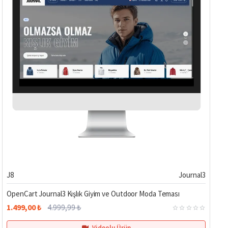
Hemen Teslim
%70
J8
Journal3
OpenCart Journal3 Kışlık Giyim ve Outdoor Moda Teması
1.499,00 ₺
4.999,99 ₺
Videolu Ürün