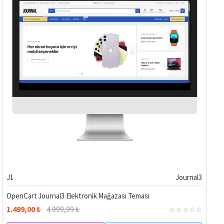
Hemen Teslim
%70
J1
Journal3
OpenCart Journal3 Elektronik Mağazası Teması
1.499,00 ₺
4.999,99 ₺