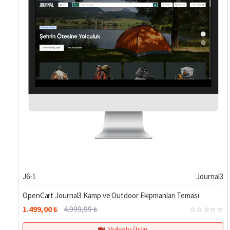
Hemen Teslim
%70
J6-1
Journal3
OpenCart Journal3 Kamp ve Outdoor Ekipmanları Teması
1.499,00 ₺
4.999,99 ₺
Videolu Ürün