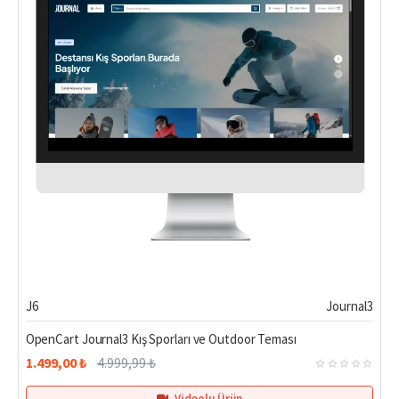
Hemen Teslim
%70
J6
Journal3
OpenCart Journal3 Kış Sporları ve Outdoor Teması
1.499,00 ₺
4.999,99 ₺
Videolu Ürün