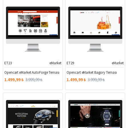
ET23
eMarket
ET29
eMarket
%63
%63
Opencart eMarket AutoForge Teması
Opencart eMarket Bagory Teması
1.499,99 ₺
3.999,99 ₺
1.499,99 ₺
3.999,99 ₺