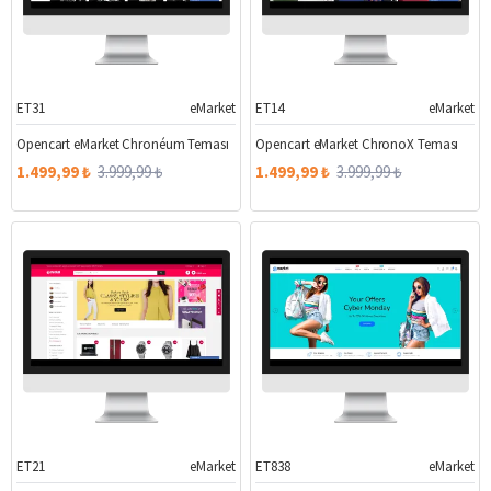
ET31
eMarket
ET14
eMarket
%63
%63
Opencart eMarket Chronéum Teması
Opencart eMarket ChronoX Teması
1.499,99 ₺
3.999,99 ₺
1.499,99 ₺
3.999,99 ₺
ET21
eMarket
ET838
eMarket
%63
%63