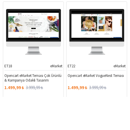
ET18
eMarket
ET22
eMarket
%63
%63
Opencart eMarket Teması Çok Ürünlü
Opencart eMarket VogueNest Teması
& Kampanya Odaklı Tasarım
1.499,99 ₺
3.999,99 ₺
1.499,99 ₺
3.999,99 ₺