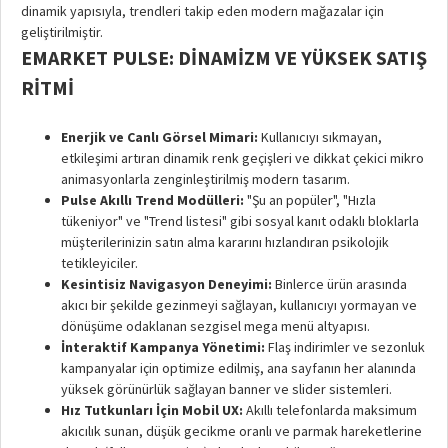
dinamik yapısıyla, trendleri takip eden modern mağazalar için
geliştirilmiştir.
EMARKET PULSE: DINAMIZM VE YÜKSEK SATIŞ
RITMI
Enerjik ve Canlı Görsel Mimari:
Kullanıcıyı sıkmayan,
etkileşimi artıran dinamik renk geçişleri ve dikkat çekici mikro
animasyonlarla zenginleştirilmiş modern tasarım.
Pulse Akıllı Trend Modülleri:
"Şu an popüler", "Hızla
tükeniyor" ve "Trend listesi" gibi sosyal kanıt odaklı bloklarla
müşterilerinizin satın alma kararını hızlandıran psikolojik
tetikleyiciler.
Kesintisiz Navigasyon Deneyimi:
Binlerce ürün arasında
akıcı bir şekilde gezinmeyi sağlayan, kullanıcıyı yormayan ve
dönüşüme odaklanan sezgisel mega menü altyapısı.
İnteraktif Kampanya Yönetimi:
Flaş indirimler ve sezonluk
kampanyalar için optimize edilmiş, ana sayfanın her alanında
yüksek görünürlük sağlayan banner ve slider sistemleri.
Hız Tutkunları İçin Mobil UX:
Akıllı telefonlarda maksimum
akıcılık sunan, düşük gecikme oranlı ve parmak hareketlerine