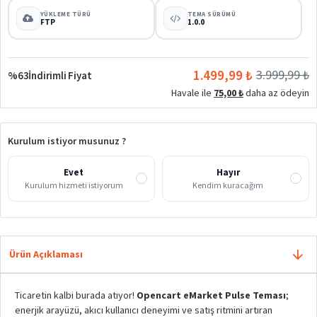
YÜKLEME TÜRÜ
TEMA SÜRÜMÜ
FTP
1.0.0
1.499,99 ₺
3.999,99 ₺
%63
İndirimli Fiyat
Havale ile
75,00 ₺
daha az ödeyin
Kurulum istiyor musunuz ?
Evet
Hayır
Kurulum hizmeti istiyorum
Kendim kuracağım
Ürün Açıklaması
Ticaretin kalbi burada atıyor!
Opencart eMarket Pulse Teması
;
enerjik arayüzü, akıcı kullanıcı deneyimi ve satış ritmini artıran