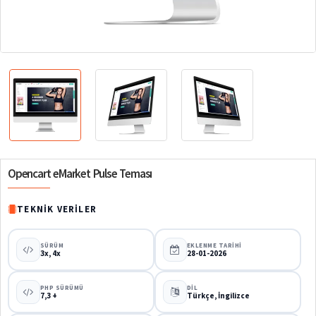
%63
Opencart eMarket Pulse Teması
TEKNIK VERILER
SÜRÜM
EKLENME TARIHI
3x, 4x
28-01-2026
PHP SÜRÜMÜ
DIL
7,3 +
Türkçe, İngilizce