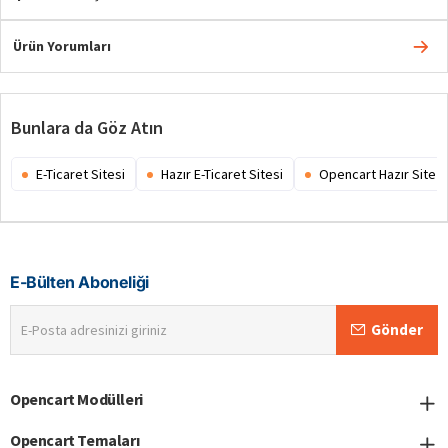
Ürün Yorumları
Bunlara da Göz Atın
E-Ticaret Sitesi
Hazır E-Ticaret Sitesi
Opencart Hazır Site
E-Bülten Aboneliği
E-
Gönder
Posta
adresinizi
giriniz
Opencart Modülleri
Opencart Temaları