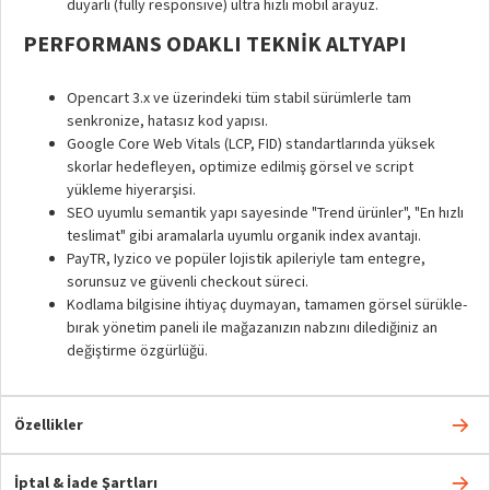
duyarlı (fully responsive) ultra hızlı mobil arayüz.
PERFORMANS ODAKLI TEKNIK ALTYAPI
Opencart 3.x ve üzerindeki tüm stabil sürümlerle tam
senkronize, hatasız kod yapısı.
Google Core Web Vitals (LCP, FID) standartlarında yüksek
skorlar hedefleyen, optimize edilmiş görsel ve script
yükleme hiyerarşisi.
SEO uyumlu semantik yapı sayesinde "Trend ürünler", "En hızlı
teslimat" gibi aramalarla uyumlu organik index avantajı.
PayTR, Iyzico ve popüler lojistik apileriyle tam entegre,
sorunsuz ve güvenli checkout süreci.
Kodlama bilgisine ihtiyaç duymayan, tamamen görsel sürükle-
bırak yönetim paneli ile mağazanızın nabzını dilediğiniz an
değiştirme özgürlüğü.
Özellikler
İptal & İade Şartları