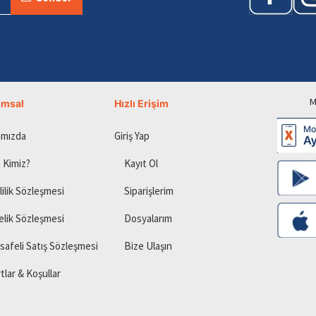
M
umsal
Hızlı Erişim
ımızda
Giriş Yap
 Kimiz?
Kayıt Ol
lilik Sözleşmesi
Siparişlerim
elik Sözleşmesi
Dosyalarım
safeli Satış Sözleşmesi
Bize Ulaşın
tlar & Koşullar