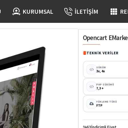
Ü
KURUMSAL
İLETIŞIM
RE
Opencart EMarke
TEKNIK VERILER
SÜRÜM
3x, 4x
PHP SÜRÜMÜ
7,3 +
YÜKLEME TÜRÜ
FTP
%63
İndirimli Fiyat