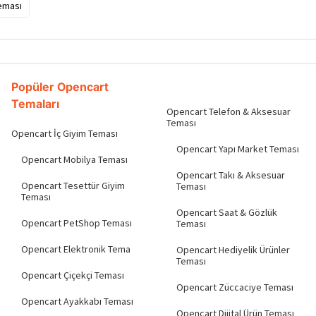
eması
Popüler Opencart
Temaları
Opencart Telefon & Aksesuar
Teması
Opencart İç Giyim Teması
Opencart Yapı Market Teması
Opencart Mobilya Teması
Opencart Takı & Aksesuar
Opencart Tesettür Giyim
Teması
Teması
Opencart Saat & Gözlük
Opencart PetShop Teması
Teması
Opencart Elektronik Tema
Opencart Hediyelik Ürünler
Teması
Opencart Çiçekçi Teması
Opencart Züccaciye Teması
Opencart Ayakkabı Teması
Opencart Dijital Ürün Teması