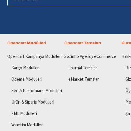
Posta
Adresiniz
Opencart Modülleri
Opencart Temaları
Kur
Opencart Kampanya Modülleri
Sozinho Agency eCommerce
Hakk
Kargo Modülleri
Journal Temalar
Biz
Ödeme Modülleri
eMarket Temalar
Giz
Seo & Performans Modülleri
Üy
Ürün & Sipariş Modülleri
Me
XML Modülleri
Şar
Yönetim Modülleri