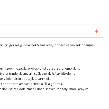
ları için görselliği odak noktasına alan, modern ve yüksek dönüşüm
zum (zoom) özellikli profesyonel görsel sergileme alanı.
iyeler içinde ulaşmasını sağlayan akıllı Ajax filtreleme.
 yönlendiren stratejik tasarım dili.
k sepet ortalamasını artıran akıllı algoritma.
eyfe dönüştüren dokunmatik dostu (touch-friendly) mobil arayüz.