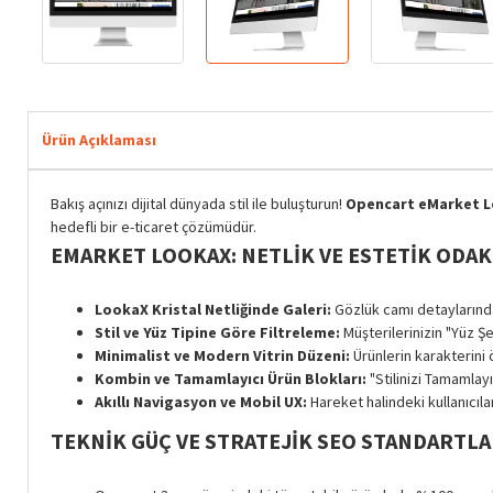
Ürün Açıklaması
Bakış açınızı dijital dünyada stil ile buluşturun!
Opencart eMarket 
hedefli bir e-ticaret çözümüdür.
EMARKET LOOKAX: NETLIK VE ESTETIK ODAK
LookaX Kristal Netliğinde Galeri:
Gözlük camı detaylarında
Stil ve Yüz Tipine Göre Filtreleme:
Müşterilerinizin "Yüz Şek
Minimalist ve Modern Vitrin Düzeni:
Ürünlerin karakterini 
Kombin ve Tamamlayıcı Ürün Blokları:
"Stilinizi Tamamlayı
Akıllı Navigasyon ve Mobil UX:
Hareket halindeki kullanıcıl
TEKNIK GÜÇ VE STRATEJIK SEO STANDARTLA