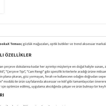
LookaX Teması
; gözlük mağazaları, optik butikler ve trend aksesuar marka
LI ÖZELLIKLER
n çerçeve dokularına kadar her ayrıntıyı müşteriye en doğal haliyle sunan, 
li", "Çerçeve Tipi", "Cam Rengi" gibi spesifik kriterlerle aradığı ürüne milisan
ön plana çıkaran, göz yormayan, ferah ve kullanıcının odağını doğrudan sepete
n" modülü ile ürün sayfalarında aksesuar ve kılıf gibi tamamlayıcıları önerere
ar için optimize edilmiş, uygulama akıcılığında çalışan ve ürün bulmayı bir k
RI