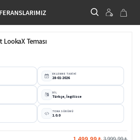
FERANSLARIMIZ
t LookaX Teması
EKLENME TARIHI
28-01-2026
DIL
Türkçe, İngilizce
TEMA SÜRÜMÜ
1.0.0
1.499,99 ₺
3.999,99 ₺