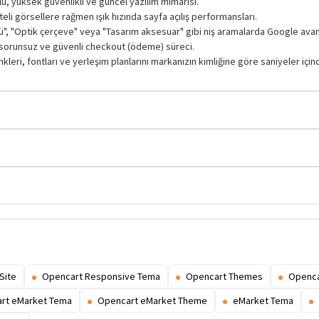
, yüksek güvenlikli ve güncel yazılım mimarisi.
li görsellere rağmen ışık hızında sayfa açılış performansları.
 "Optik çerçeve" veya "Tasarım aksesuar" gibi niş aramalarda Google avant
, sorunsuz ve güvenli checkout (ödeme) süreci.
ri, fontları ve yerleşim planlarını markanızın kimliğine göre saniyeler içi
Site
Opencart Responsive Tema
Opencart Themes
Openca
rt eMarket Tema
Opencart eMarket Theme
eMarket Tema