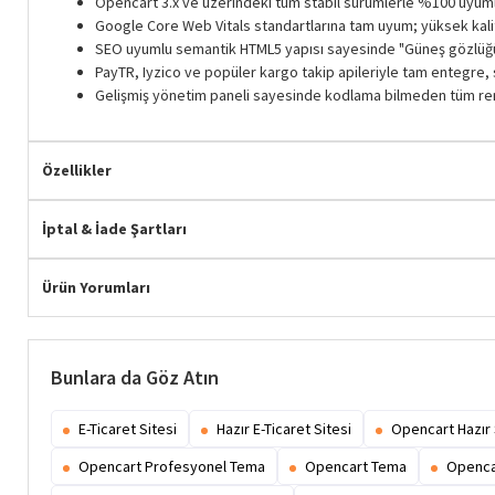
Opencart 3.x ve üzerindeki tüm stabil sürümlerle %100 uyumlu
Google Core Web Vitals standartlarına tam uyum; yüksek kalite
SEO uyumlu semantik HTML5 yapısı sayesinde "Güneş gözlüğü",
PayTR, Iyzico ve popüler kargo takip apileriyle tam entegre
Gelişmiş yönetim paneli sayesinde kodlama bilmeden tüm renkle
Hemen Teslim
Özellikler
İptal & İade Şartları
Ürün Yorumları
Bunlara da Göz Atın
E-Ticaret Sitesi
Hazır E-Ticaret Sitesi
Opencart Hazır 
Opencart Profesyonel Tema
Opencart Tema
Openca