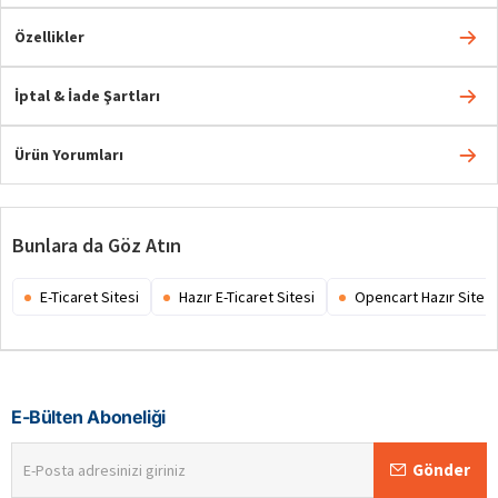
Özellikler
İptal & İade Şartları
Ürün Yorumları
Bunlara da Göz Atın
E-Ticaret Sitesi
Hazır E-Ticaret Sitesi
Opencart Hazır Site
E-Bülten Aboneliği
E-
Gönder
Posta