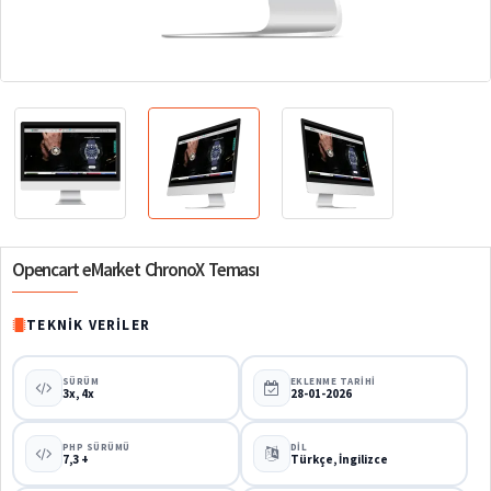
%63
Opencart eMarket ChronoX Teması
TEKNIK VERILER
SÜRÜM
EKLENME TARIHI
3x, 4x
28-01-2026
PHP SÜRÜMÜ
DIL
7,3 +
Türkçe, İngilizce