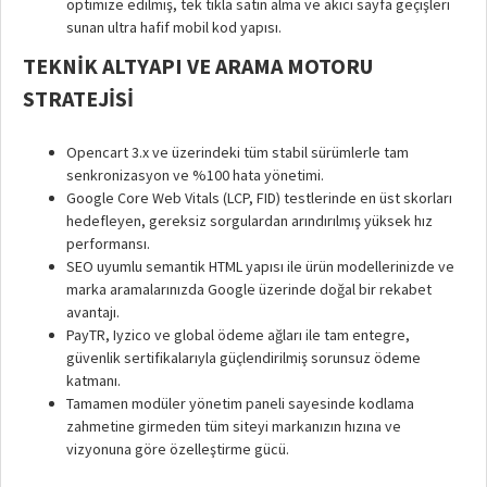
optimize edilmiş, tek tıkla satın alma ve akıcı sayfa geçişleri
sunan ultra hafif mobil kod yapısı.
TEKNIK ALTYAPI VE ARAMA MOTORU
STRATEJISI
Opencart 3.x ve üzerindeki tüm stabil sürümlerle tam
senkronizasyon ve %100 hata yönetimi.
Google Core Web Vitals (LCP, FID) testlerinde en üst skorları
hedefleyen, gereksiz sorgulardan arındırılmış yüksek hız
performansı.
SEO uyumlu semantik HTML yapısı ile ürün modellerinizde ve
marka aramalarınızda Google üzerinde doğal bir rekabet
avantajı.
PayTR, Iyzico ve global ödeme ağları ile tam entegre,
güvenlik sertifikalarıyla güçlendirilmiş sorunsuz ödeme
katmanı.
Tamamen modüler yönetim paneli sayesinde kodlama
zahmetine girmeden tüm siteyi markanızın hızına ve
vizyonuna göre özelleştirme gücü.