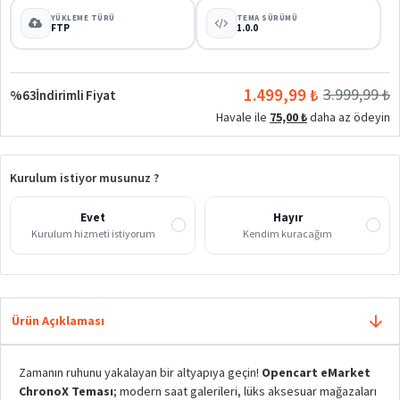
YÜKLEME TÜRÜ
TEMA SÜRÜMÜ
FTP
1.0.0
1.499,99 ₺
3.999,99 ₺
%63
İndirimli Fiyat
Havale ile
75,00 ₺
daha az ödeyin
Kurulum istiyor musunuz ?
Evet
Hayır
Kurulum hizmeti istiyorum
Kendim kuracağım
Ürün Açıklaması
Zamanın ruhunu yakalayan bir altyapıya geçin!
Opencart eMarket
ChronoX Teması
; modern saat galerileri, lüks aksesuar mağazaları