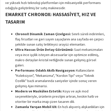
ve yüksek hızlı teknoloji platformları için milisaniyelik performans
odağıyla geliştirilmiş bir satış makinesidir.
EMARKET CHRONOX: HASSASIYET, HIZ VE
TASARIM
ChronoX Dinamik Zaman Çizelgesi:
Sınırlı süreli indirimleri,
flaş fırsatları ve geri sayım sayaçlarını ana sayfada en çarpıcı
şekilde sunan satış tetikleyici arayüz elemanları.
Ultra Hassas Ürün Detay Görünümü:
Saat mekanizmaları
veya ince işçilik isteyen aksesuarlar için optimize edilmiş,
makro detayları kristal netliğinde sunan gelişmiş görsel
galeri.
Performans Odaklı Akıllı Navigasyon:
Kullanıcıların
"Koleksiyon", "Mekanizma", "Kordon Tipi" veya "Teknik
Özellik" bazlı aramalarında saniyeler içinde sonuç veren
gelişmiş Ajax mimarisi.
Modern ve Maskülen Estetik:
Koyu ve açık mod
seçenekleriyle, ürünlerin prestijini artıran, keskin hatlı ve
otoriter bir marka imajı çizen tasarım dili.
Zamanla Yarışan Mobil UX:
En hızlı alışveriş alışkanlıkları için