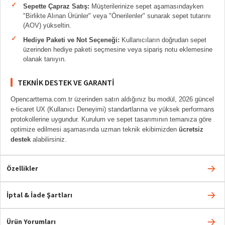
Sepette Çapraz Satış:
Müşterilerinize sepet aşamasındayken
"Birlikte Alınan Ürünler" veya "Önerilenler" sunarak sepet tutarını
(AOV) yükseltin.
Hediye Paketi ve Not Seçeneği:
Kullanıcıların doğrudan sepet
üzerinden hediye paketi seçmesine veya sipariş notu eklemesine
olanak tanıyın.
TEKNIK DESTEK VE GARANTI
Opencarttema.com.tr üzerinden satın aldığınız bu modül, 2026 güncel
e-ticaret UX (Kullanıcı Deneyimi) standartlarına ve yüksek performans
protokollerine uygundur. Kurulum ve sepet tasarımının temanıza göre
optimize edilmesi aşamasında uzman teknik ekibimizden
ücretsiz
destek
alabilirsiniz.
Özellikler
İptal & İade Şartları
Ürün Yorumları