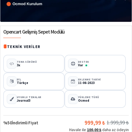
%50
Opencart Gelişmiş Sepet Modülü
TEKNIK VERILER
TEMA SÜRÜMÜ
DESTEK
3x
Var
DIL
EKLENME TARIHI
Türkçe
11-06-2023
UYUMLU TEMALAR
YÜKLEME TÜRÜ
Journal3
Ocmod
999,99 ₺
1.999,99 ₺
%50
İndirimli Fiyat
Havale ile
100,00 ₺
daha az ödeyin