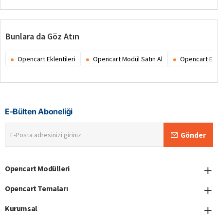
Bunlara da Göz Atın
Opencart Eklentileri
Opencart Modül Satın Al
Opencart Ex
E-Bülten Aboneliği
E-
Gönder
Posta
adresinizi
giriniz
Opencart Modülleri
Opencart Temaları
Kurumsal