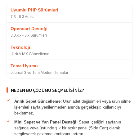
Uyumlu PHP Sürümleri
7.3 - 8.3 Arası
Opencart Desteği
3.0.x.x - 3.x Sürümleri
Teknoloji
Hızlı AJAX Güncelleme
Tema Uyumu
Journal 3 ve Tüm Modern Temalar
NEDEN BU ÇÖZÜMÜ SEÇMELISINIZ?
Anlık Sepet Güncelleme:
Ürün adet değişimleri veya ürün silme
işlemleri sayfa yenilenmeden anında gerçekleşir, kullanıcıyı
bekletmez.
Mini Sepet ve Yan Panel Desteği:
Sepet içeriğini sayfanın
sağında veya üstünde şık bir açılır panel (Side Cart) olarak
sergileyerek gezinme konforunu artırın.