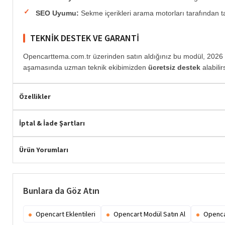
SEO Uyumu:
Sekme içerikleri arama motorları tarafından ta
TEKNIK DESTEK VE GARANTI
Opencarttema.com.tr üzerinden satın aldığınız bu modül, 2026 g
Hemen Teslim
aşamasında uzman teknik ekibimizden
ücretsiz destek
alabilir
Özellikler
İptal & İade Şartları
Ürün Yorumları
Bunlara da Göz Atın
Opencart Eklentileri
Opencart Modül Satın Al
Openca