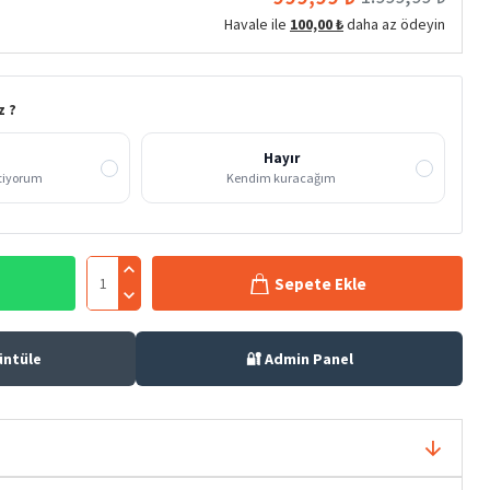
Havale ile
100,00 ₺
daha az ödeyin
z ?
Hayır
stiyorum
Kendim kuracağım
Sepete Ekle
üntüle
🔐 Admin Panel