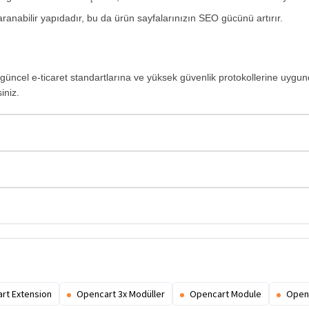
ranabilir yapıdadır, bu da ürün sayfalarınızın SEO gücünü artırır.
üncel e-ticaret standartlarına ve yüksek güvenlik protokollerine uygun
siniz.
rt Extension
Opencart 3x Modüller
Opencart Module
Open