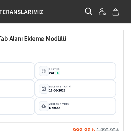
FERANSLARIMIZ
Tab Alanı Ekleme Modülü
DESTEK
Var
EKLENME TARIHI
11-06-2023
YÜKLEME TÜRÜ
Ocmod
999,99 ₺
1.999,99 ₺