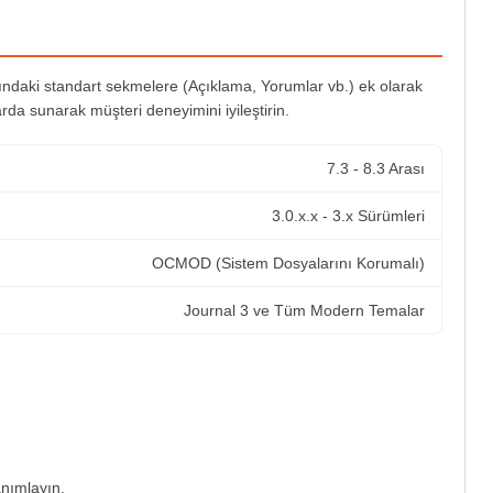
ındaki standart sekmelere (Açıklama, Yorumlar vb.) ek olarak
arda sunarak müşteri deneyimini iyileştirin.
7.3 - 8.3 Arası
3.0.x.x - 3.x Sürümleri
OCMOD (Sistem Dosyalarını Korumalı)
Journal 3 ve Tüm Modern Temalar
anımlayın.