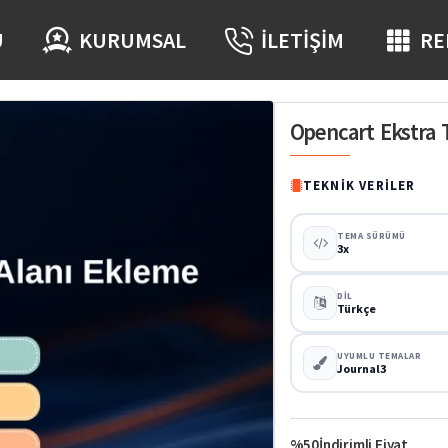
Ü
KURUMSAL
İLETIŞIM
RE
Opencart Ekstra 
TEKNIK VERILER
TEMA SÜRÜMÜ
3x
DIL
Türkçe
UYUMLU TEMALAR
Journal3
%50
İndirimli Fiyat