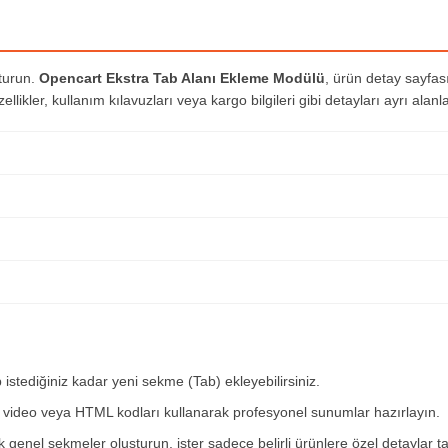
şturun.
Opencart Ekstra Tab Alanı Ekleme Modülü
, ürün detay sayfas
likler, kullanım kılavuzları veya kargo bilgileri gibi detayları ayrı alanl
p istediğiniz kadar yeni sekme (Tab) ekleyebilirsiniz.
, video veya HTML kodları kullanarak profesyonel sunumlar hazırlayın.
genel sekmeler oluşturun, ister sadece belirli ürünlere özel detaylar t