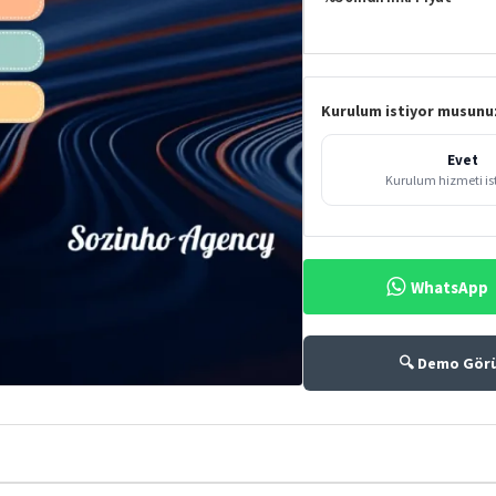
Kurulum istiyor musunu
Evet
Kurulum hizmeti i
WhatsApp
🔍 Demo Gör
%50