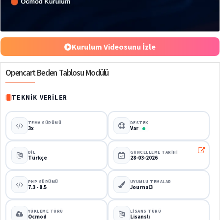
%46
Kurulum Videosunu İzle
Opencart Beden Tablosu Modülü
TEKNIK VERILER
TEMA SÜRÜMÜ
DESTEK
3x
Var
DIL
GÜNCELLEME TARIHI
Türkçe
28-03-2026
PHP SÜRÜMÜ
UYUMLU TEMALAR
7.3 - 8.5
Journal3
YÜKLEME TÜRÜ
LISANS TÜRÜ
Ocmod
Lisanslı