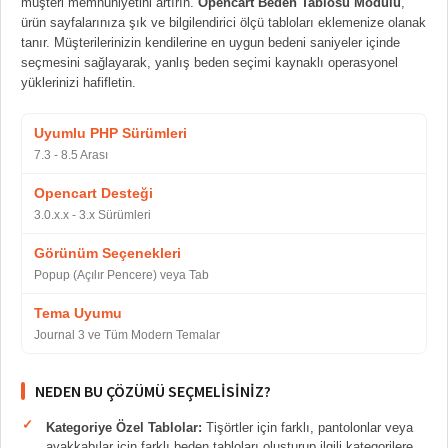
müşteri memnuniyetini artırın.
Opencart Beden Tablosu Modülü
,
ürün sayfalarınıza şık ve bilgilendirici ölçü tabloları eklemenize olanak
tanır. Müşterilerinizin kendilerine en uygun bedeni saniyeler içinde
seçmesini sağlayarak, yanlış beden seçimi kaynaklı operasyonel
yüklerinizi hafifletin.
Uyumlu PHP Sürümleri
7.3 - 8.5 Arası
Opencart Desteği
3.0.x.x - 3.x Sürümleri
Görünüm Seçenekleri
Popup (Açılır Pencere) veya Tab
Tema Uyumu
Journal 3 ve Tüm Modern Temalar
NEDEN BU ÇÖZÜMÜ SEÇMELISINIZ?
Kategoriye Özel Tablolar:
Tişörtler için farklı, pantolonlar veya
ayakkabılar için farklı beden tabloları oluşturup ilgili kategorilere