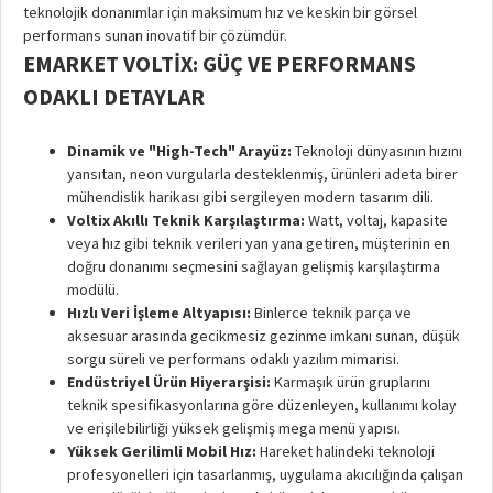
teknolojik donanımlar için maksimum hız ve keskin bir görsel
performans sunan inovatif bir çözümdür.
EMARKET VOLTIX: GÜÇ VE PERFORMANS
ODAKLI DETAYLAR
Dinamik ve "High-Tech" Arayüz:
Teknoloji dünyasının hızını
yansıtan, neon vurgularla desteklenmiş, ürünleri adeta birer
mühendislik harikası gibi sergileyen modern tasarım dili.
Voltix Akıllı Teknik Karşılaştırma:
Watt, voltaj, kapasite
veya hız gibi teknik verileri yan yana getiren, müşterinin en
doğru donanımı seçmesini sağlayan gelişmiş karşılaştırma
modülü.
Hızlı Veri İşleme Altyapısı:
Binlerce teknik parça ve
aksesuar arasında gecikmesiz gezinme imkanı sunan, düşük
sorgu süreli ve performans odaklı yazılım mimarisi.
Endüstriyel Ürün Hiyerarşisi:
Karmaşık ürün gruplarını
teknik spesifikasyonlarına göre düzenleyen, kullanımı kolay
ve erişilebilirliği yüksek gelişmiş mega menü yapısı.
Yüksek Gerilimli Mobil Hız:
Hareket halindeki teknoloji
profesyonelleri için tasarlanmış, uygulama akıcılığında çalışan