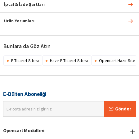
İptal & İade Şartları
Ürün Yorumları
Bunlara da Göz Atın
E-Ticaret Sitesi
Hazır E-Ticaret Sitesi
Opencart Hazır Site
E-Bülten Aboneliği
E-
Gönder
Posta
adresinizi
giriniz
Opencart Modülleri