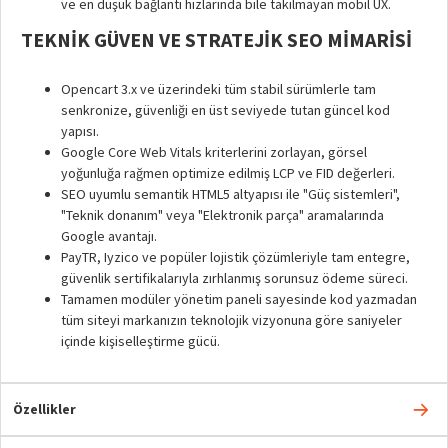
ve en düşük bağlantı hızlarında bile takılmayan mobil UX.
TEKNIK GÜVEN VE STRATEJIK SEO MIMARISI
Opencart 3.x ve üzerindeki tüm stabil sürümlerle tam
senkronize, güvenliği en üst seviyede tutan güncel kod
yapısı.
Google Core Web Vitals kriterlerini zorlayan, görsel
yoğunluğa rağmen optimize edilmiş LCP ve FID değerleri.
SEO uyumlu semantik HTML5 altyapısı ile "Güç sistemleri",
"Teknik donanım" veya "Elektronik parça" aramalarında
Google avantajı.
PayTR, Iyzico ve popüler lojistik çözümleriyle tam entegre,
güvenlik sertifikalarıyla zırhlanmış sorunsuz ödeme süreci.
Tamamen modüler yönetim paneli sayesinde kod yazmadan
tüm siteyi markanızın teknolojik vizyonuna göre saniyeler
içinde kişiselleştirme gücü.
Özellikler