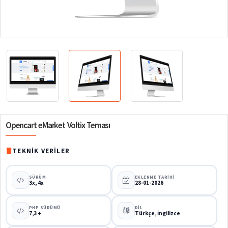
%63
Opencart eMarket Voltix Teması
TEKNIK VERILER
SÜRÜM
EKLENME TARIHI
3x, 4x
28-01-2026
PHP SÜRÜMÜ
DIL
7,3 +
Türkçe, İngilizce