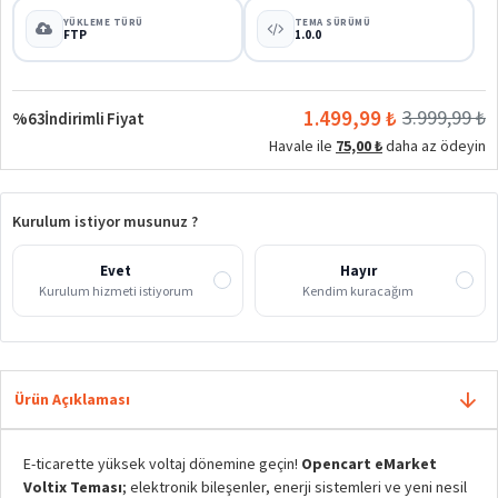
YÜKLEME TÜRÜ
TEMA SÜRÜMÜ
FTP
1.0.0
1.499,99 ₺
3.999,99 ₺
%63
İndirimli Fiyat
Havale ile
75,00 ₺
daha az ödeyin
Kurulum istiyor musunuz ?
Evet
Hayır
Kurulum hizmeti istiyorum
Kendim kuracağım
Ürün Açıklaması
E-ticarette yüksek voltaj dönemine geçin!
Opencart eMarket
Voltix Teması
; elektronik bileşenler, enerji sistemleri ve yeni nesil