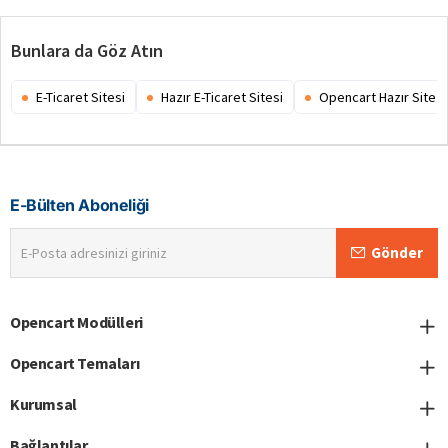
Bunlara da Göz Atın
E-Ticaret Sitesi
Hazır E-Ticaret Sitesi
Opencart Hazır Site
E-Bülten Aboneliği
E-
Gönder
Posta
adresinizi
giriniz
Opencart Modülleri
Opencart Temaları
Kurumsal
Bağlantılar