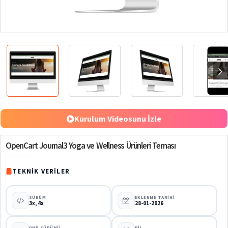
%70
Kurulum Videosunu İzle
OpenCart Journal3 Yoga ve Wellness Ürünleri Teması
TEKNIK VERILER
SÜRÜM
EKLENME TARIHI
3x, 4x
28-01-2026
PHP SÜRÜMÜ
DIL