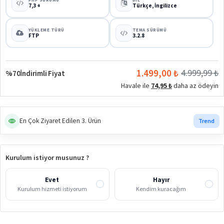
7,3 +
Türkçe, İngilizce
YÜKLEME TÜRÜ
TEMA SÜRÜMÜ
FTP
3.2.8
1.499,00 ₺
4.999,99 ₺
%70
İndirimli Fiyat
Havale ile
74,95 ₺
daha az ödeyin
En Çok Ziyaret Edilen 3. Ürün
Trend
Kurulum istiyor musunuz ?
Evet
Hayır
Kurulum hizmeti istiyorum
Kendim kuracağım