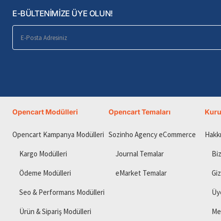
E-BÜLTENİMİZE ÜYE OLUN!
E-
Posta
Adresiniz
Opencart Modülleri
Opencart Temaları
Kur
Opencart Kampanya Modülleri
Sozinho Agency eCommerce
Hakk
Kargo Modülleri
Journal Temalar
Biz
Ödeme Modülleri
eMarket Temalar
Giz
Seo & Performans Modülleri
Üy
Ürün & Sipariş Modülleri
Me