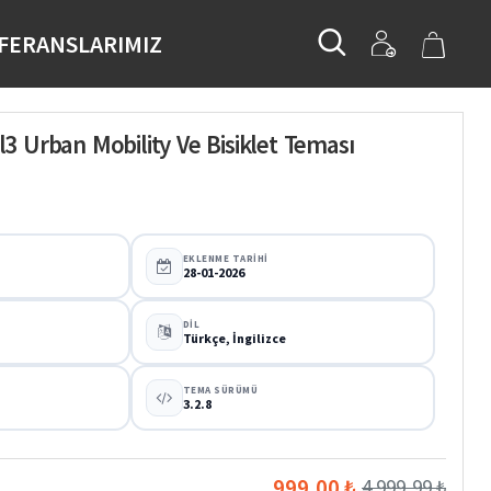
FERANSLARIMIZ
3 Urban Mobility Ve Bisiklet Teması
EKLENME TARIHI
28-01-2026
DIL
Türkçe, İngilizce
TEMA SÜRÜMÜ
3.2.8
999,00 ₺
4.999,99 ₺