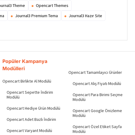
ournal3 Theme
Opencart Themes
ema
Journal3 Premium Tema
Journal3 Hazır Site
Popüler Kampanya
Modülleri
Opencart Tamamlayıcı Ürünler
Opencart Birlikte Al Modülü
Opencart Alış Fiyatı Modülü
Opencart Sepette İndirim
Opencart Para Birimi Seçme
Modülü
Modülü
Opencart Hediye Ürün Modülü
Opencart Google Önizleme
Modülü
Opencart Adet Bazlı İndirim
Opencart Özel Etiket Sayfa
Opencart Varyant Modülü
Modülü