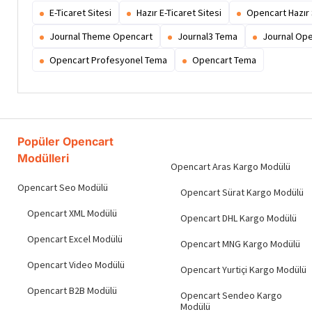
E-Ticaret Sitesi
Hazır E-Ticaret Sitesi
Opencart Hazır 
Journal Theme Opencart
Journal3 Tema
Journal Op
Opencart Profesyonel Tema
Opencart Tema
Popüler Opencart
Modülleri
Opencart Aras Kargo Modülü
Opencart Seo Modülü
Opencart Sürat Kargo Modülü
Opencart XML Modülü
Opencart DHL Kargo Modülü
Opencart Excel Modülü
Opencart MNG Kargo Modülü
Opencart Video Modülü
Opencart Yurtiçi Kargo Modülü
Opencart B2B Modülü
Opencart Sendeo Kargo
Modülü