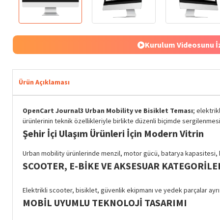
Kurulum Videosunu İ
Ürün Açıklaması
OpenCart Journal3 Urban Mobility ve Bisiklet Teması
; elektri
ürünlerinin teknik özellikleriyle birlikte düzenli biçimde sergilenmes
Şehir İçi Ulaşım Ürünleri İçin Modern Vitrin
Urban mobility ürünlerinde menzil, motor gücü, batarya kapasitesi, hı
SCOOTER, E-BIKE VE AKSESUAR KATEGORILE
Elektrikli scooter, bisiklet, güvenlik ekipmanı ve yedek parçalar ayrı
MOBIL UYUMLU TEKNOLOJI TASARIMI