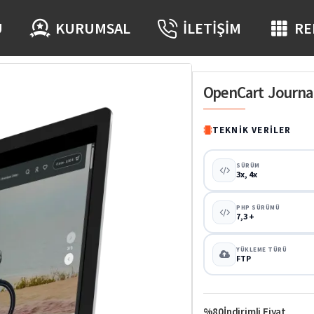
Ü
KURUMSAL
İLETIŞIM
RE
OpenCart Journal
TEKNIK VERILER
SÜRÜM
3x, 4x
PHP SÜRÜMÜ
7,3 +
YÜKLEME TÜRÜ
FTP
%80
İndirimli Fiyat