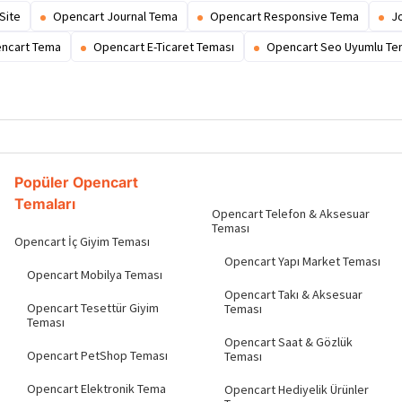
Site
Opencart Journal Tema
Opencart Responsive Tema
J
encart Tema
Opencart E-Ticaret Teması
Opencart Seo Uyumlu T
Popüler Opencart
Temaları
Opencart Telefon & Aksesuar
Teması
Opencart İç Giyim Teması
Opencart Yapı Market Teması
Opencart Mobilya Teması
Opencart Takı & Aksesuar
Opencart Tesettür Giyim
Teması
Teması
Opencart Saat & Gözlük
Opencart PetShop Teması
Teması
Opencart Elektronik Tema
Opencart Hediyelik Ürünler