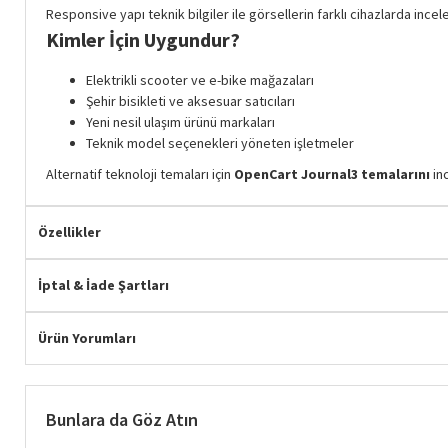
Responsive yapı teknik bilgiler ile görsellerin farklı cihazlarda inc
Kimler İçin Uygundur?
Elektrikli scooter ve e-bike mağazaları
Şehir bisikleti ve aksesuar satıcıları
Yeni nesil ulaşım ürünü markaları
Hemen Teslim
Teknik model seçenekleri yöneten işletmeler
Alternatif teknoloji temaları için
OpenCart Journal3 temalarını
inc
Özellikler
İptal & İade Şartları
Ürün Yorumları
Bunlara da Göz Atın