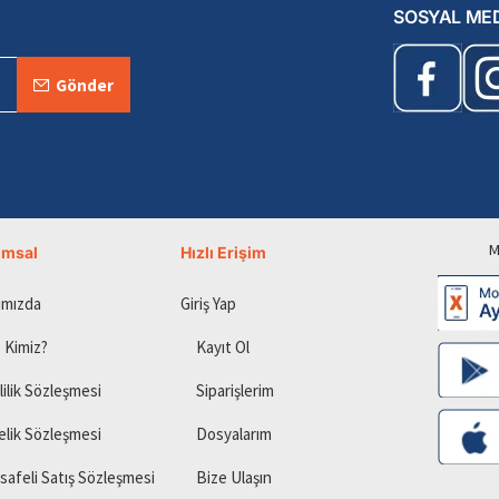
SOSYAL ME
Gönder
M
umsal
Hızlı Erişim
ımızda
Giriş Yap
 Kimiz?
Kayıt Ol
lilik Sözleşmesi
Siparişlerim
elik Sözleşmesi
Dosyalarım
safeli Satış Sözleşmesi
Bize Ulaşın