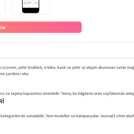
zle
kli scooter, şehir bisikleti, e-bike, kask ve şehir içi ulaşım aksesuarı satan ma
ine yardımcı olur.
z ve taşıma kapasitesi önemlidir. Tema; bu bilgilerin ürün sayfalarında anlaşı
RI
 kategorilerde sunulabilir. Yeni modeller ve kampanyalar Journal3 vitrin alanla