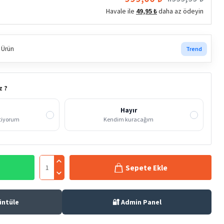
Havale ile
49,95 ₺
daha az ödeyin
 Ürün
Trend
z ?
Hayır
stiyorum
Kendim kuracağım
Sepete Ekle
üntüle
🔐 Admin Panel