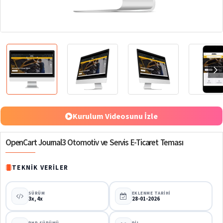
%70
Kurulum Videosunu İzle
OpenCart Journal3 Otomotiv ve Servis E-Ticaret Teması
TEKNIK VERILER
SÜRÜM
EKLENME TARIHI
3x, 4x
28-01-2026
PHP SÜRÜMÜ
DIL