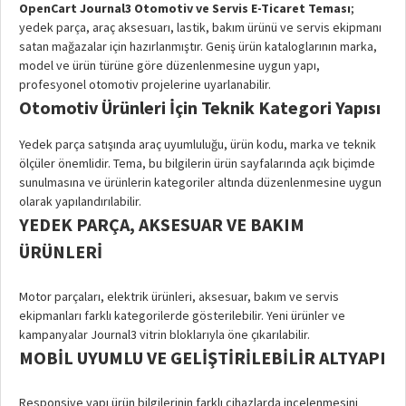
OpenCart Journal3 Otomotiv ve Servis E-Ticaret Teması
;
yedek parça, araç aksesuarı, lastik, bakım ürünü ve servis ekipmanı
satan mağazalar için hazırlanmıştır. Geniş ürün kataloglarının marka,
model ve ürün türüne göre düzenlenmesine uygun yapı,
profesyonel otomotiv projelerine uyarlanabilir.
Otomotiv Ürünleri İçin Teknik Kategori Yapısı
Yedek parça satışında araç uyumluluğu, ürün kodu, marka ve teknik
ölçüler önemlidir. Tema, bu bilgilerin ürün sayfalarında açık biçimde
sunulmasına ve ürünlerin kategoriler altında düzenlenmesine uygun
olarak yapılandırılabilir.
YEDEK PARÇA, AKSESUAR VE BAKIM
ÜRÜNLERI
Motor parçaları, elektrik ürünleri, aksesuar, bakım ve servis
ekipmanları farklı kategorilerde gösterilebilir. Yeni ürünler ve
kampanyalar Journal3 vitrin bloklarıyla öne çıkarılabilir.
MOBIL UYUMLU VE GELIŞTIRILEBILIR ALTYAPI
Responsive yapı ürün bilgilerinin farklı cihazlarda incelenmesini