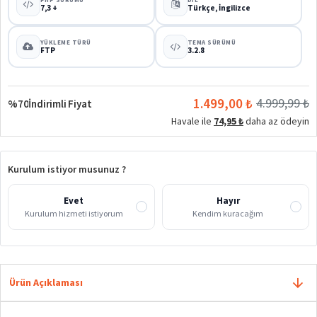
7,3 +
Türkçe, İngilizce
YÜKLEME TÜRÜ
TEMA SÜRÜMÜ
FTP
3.2.8
1.499,00 ₺
4.999,99 ₺
%70
İndirimli Fiyat
Havale ile
74,95 ₺
daha az ödeyin
Kurulum istiyor musunuz ?
Evet
Hayır
Kurulum hizmeti istiyorum
Kendim kuracağım
Ürün Açıklaması