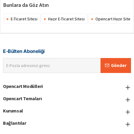
Bunlara da Göz Atın
E-Ticaret Sitesi
Hazır E-Ticaret Sitesi
Opencart Hazır Site
E-Bülten Aboneliği
E-
Gönder
Posta
adresinizi
giriniz
Opencart Modülleri
Opencart Temaları
Kurumsal
Bağlantılar