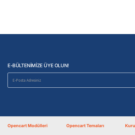
E-BÜLTENİMİZE ÜYE OLUN!
E-
Posta
Adresiniz
Opencart Modülleri
Opencart Temaları
Kur