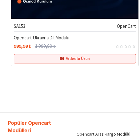
%50
SA153
OpenCart
Opencart Ukrayna Dil Modülü
999,99 ₺
1.999,99 ₺
Videolu Ürün
Popüler Opencart
Modülleri
Opencart Aras Kargo Modülü