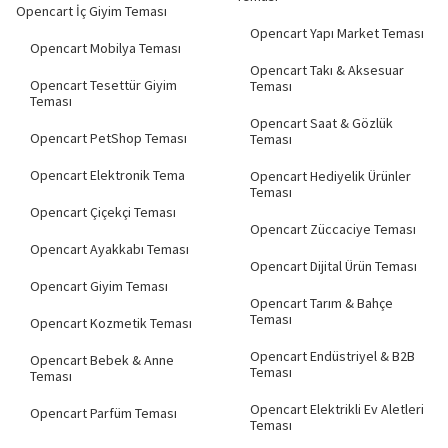
Opencart İç Giyim Teması
Opencart Yapı Market Teması
Opencart Mobilya Teması
Opencart Takı & Aksesuar
Opencart Tesettür Giyim
Teması
Teması
Opencart Saat & Gözlük
Opencart PetShop Teması
Teması
Opencart Elektronik Tema
Opencart Hediyelik Ürünler
Teması
Opencart Çiçekçi Teması
Opencart Züccaciye Teması
Opencart Ayakkabı Teması
Opencart Dijital Ürün Teması
Opencart Giyim Teması
Opencart Tarım & Bahçe
Teması
Opencart Kozmetik Teması
Opencart Endüstriyel & B2B
Opencart Bebek & Anne
Teması
Teması
Opencart Elektrikli Ev Aletleri
Opencart Parfüm Teması
Teması