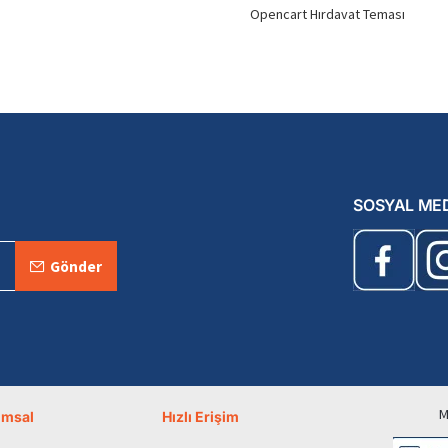
Opencart Hırdavat Teması
SOSYAL ME
Gönder
M
umsal
Hızlı Erişim