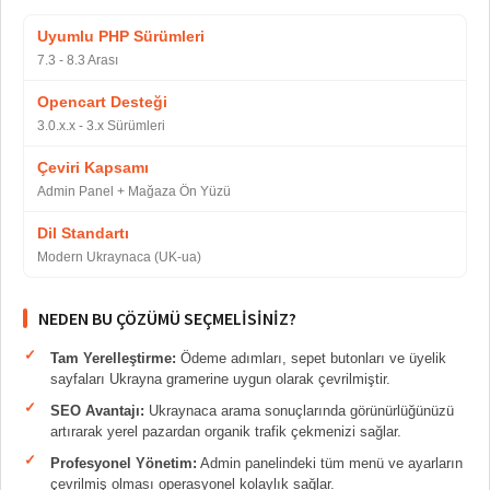
Uyumlu PHP Sürümleri
7.3 - 8.3 Arası
Opencart Desteği
3.0.x.x - 3.x Sürümleri
Çeviri Kapsamı
Admin Panel + Mağaza Ön Yüzü
Dil Standartı
Modern Ukraynaca (UK-ua)
NEDEN BU ÇÖZÜMÜ SEÇMELISINIZ?
Tam Yerelleştirme:
Ödeme adımları, sepet butonları ve üyelik
sayfaları Ukrayna gramerine uygun olarak çevrilmiştir.
SEO Avantajı:
Ukraynaca arama sonuçlarında görünürlüğünüzü
artırarak yerel pazardan organik trafik çekmenizi sağlar.
Profesyonel Yönetim:
Admin panelindeki tüm menü ve ayarların
çevrilmiş olması operasyonel kolaylık sağlar.