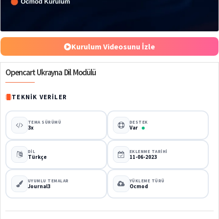
%50
Kurulum Videosunu İzle
Opencart Ukrayna Dil Modülü
TEKNIK VERILER
TEMA SÜRÜMÜ
DESTEK
3x
Var
DIL
EKLENME TARIHI
Türkçe
11-06-2023
UYUMLU TEMALAR
YÜKLEME TÜRÜ
Journal3
Ocmod