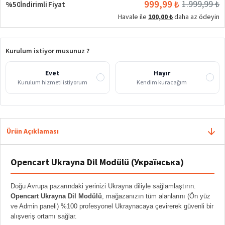
999,99 ₺
1.999,99 ₺
%50
İndirimli Fiyat
Havale ile
100,00 ₺
daha az ödeyin
Kurulum istiyor musunuz ?
Evet
Hayır
Kurulum hizmeti istiyorum
Kendim kuracağım
Ürün Açıklaması
Opencart Ukrayna Dil Modülü (Українська)
Doğu Avrupa pazarındaki yerinizi Ukrayna diliyle sağlamlaştırın.
Opencart Ukrayna Dil Modülü
, mağazanızın tüm alanlarını (Ön yüz
ve Admin paneli) %100 profesyonel Ukraynacaya çevirerek güvenli bir
alışveriş ortamı sağlar.