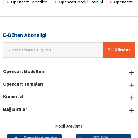
Opencart Eklentileri
Opencart Modül Satın Al
Opencart Ex
E-Bülten Aboneliği
E-
Gönder
Posta
adresinizi
giriniz
Opencart Modülleri
Opencart Temaları
Kurumsal
Bağlantılar
Mobil Uygulama