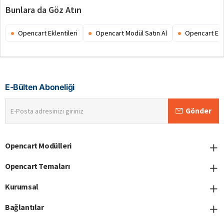
Bunlara da Göz Atın
Opencart Eklentileri
Opencart Modül Satın Al
Opencart Ex
E-Bülten Aboneliği
E-
Gönder
Posta
adresinizi
giriniz
Opencart Modülleri
Opencart Temaları
Kurumsal
Bağlantılar