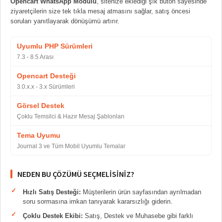
Opencart WhatsApp Modülü
, sitenize eklediği şık buton sayesinde
ziyaretçilerin size tek tıkla mesaj atmasını sağlar, satış öncesi
soruları yanıtlayarak dönüşümü artırır.
Uyumlu PHP Sürümleri
7.3 - 8.5 Arası
Opencart Desteği
3.0.x.x - 3.x Sürümleri
Görsel Destek
Çoklu Temsilci & Hazır Mesaj Şablonları
Tema Uyumu
Journal 3 ve Tüm Mobil Uyumlu Temalar
NEDEN BU ÇÖZÜMÜ SEÇMELISINIZ?
Hızlı Satış Desteği:
Müşterilerin ürün sayfasından ayrılmadan
soru sormasına imkan tanıyarak kararsızlığı giderin.
Çoklu Destek Ekibi:
Satış, Destek ve Muhasebe gibi farklı