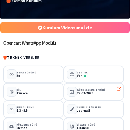
%50
Kurulum Videosunu İzle
Opencart WhatsApp Modülü
TEKNIK VERILER
TEMA SÜRÜMÜ
DESTEK
3x
Var
DIL
GÜNCELLEME TARIHI
Türkçe
27-03-2026
PHP SÜRÜMÜ
UYUMLU TEMALAR
7.3 - 8.5
Journal3
YÜKLEME TÜRÜ
LISANS TÜRÜ
Ocmod
Lisanslı