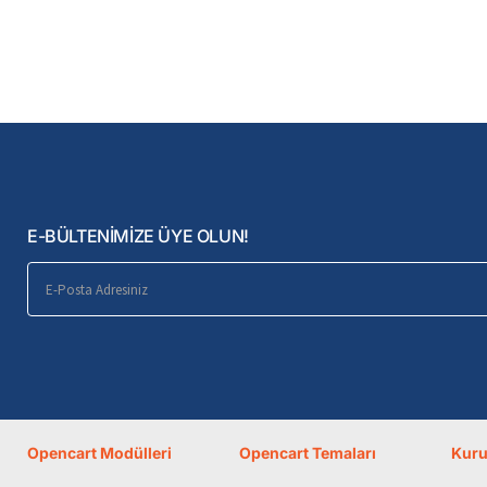
E-BÜLTENİMİZE ÜYE OLUN!
E-
Posta
Adresiniz
Opencart Modülleri
Opencart Temaları
Kur