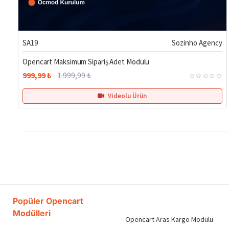
%50
SA19
Sozinho Agency
Opencart Maksimum Sipariş Adet Modülü
999,99 ₺
1.999,99 ₺
Videolu Ürün
Popüler Opencart
Modülleri
Opencart Aras Kargo Modülü