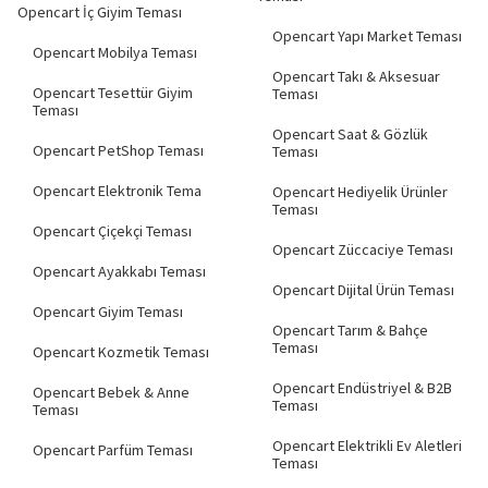
Opencart İç Giyim Teması
Opencart Yapı Market Teması
Opencart Mobilya Teması
Opencart Takı & Aksesuar
Opencart Tesettür Giyim
Teması
Teması
Opencart Saat & Gözlük
Opencart PetShop Teması
Teması
Opencart Elektronik Tema
Opencart Hediyelik Ürünler
Teması
Opencart Çiçekçi Teması
Opencart Züccaciye Teması
Opencart Ayakkabı Teması
Opencart Dijital Ürün Teması
Opencart Giyim Teması
Opencart Tarım & Bahçe
Teması
Opencart Kozmetik Teması
Opencart Endüstriyel & B2B
Opencart Bebek & Anne
Teması
Teması
Opencart Elektrikli Ev Aletleri
Opencart Parfüm Teması
Teması