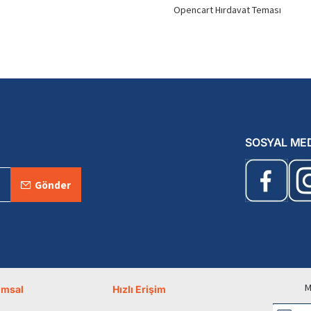
Opencart Hırdavat Teması
SOSYAL ME
Gönder
M
umsal
Hızlı Erişim