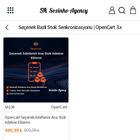
Seçenek Bazlı Stok Senkronizasyonu | OpenCart 3.x
SA138
OpenCart
%44
Opencart Seçenek Adetlerini Ana Stok
Adetine Ekleme
499,99 ₺
899,99 ₺