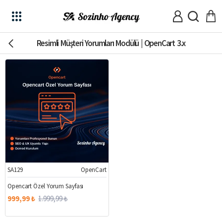
Resimli Müşteri Yorumları Modülü | OpenCart 3.x
SA129
OpenCart
%50
Opencart Özel Yorum Sayfası
999,99 ₺
1.999,99 ₺