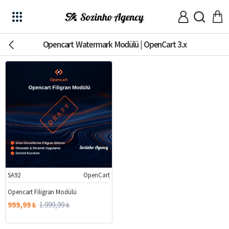
Opencart Watermark Modülü | OpenCart 3.x
SA92
OpenCart
%50
Opencart Filigran Modülü
999,99 ₺
1.999,99 ₺