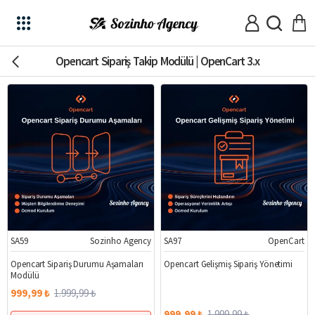
Opencart Sipariş Takip Modülü | OpenCart 3.x
SA59
Sozinho Agency
SA97
OpenCart
%50
%50
Opencart Sipariş Durumu Aşamaları
Opencart Gelişmiş Sipariş Yönetimi
Modülü
999,99 ₺
1.999,99 ₺
999,99 ₺
1.999,99 ₺