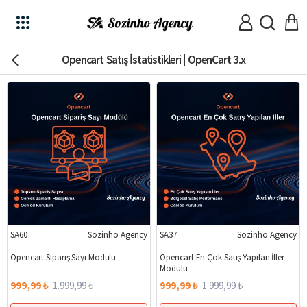
Opencart Satış İstatistikleri | OpenCart 3.x
SA60
Sozinho Agency
SA37
Sozinho Agency
%50
%50
Opencart Sipariş Sayı Modülü
Opencart En Çok Satış Yapılan İller
Modülü
999,99 ₺
1.999,99 ₺
999,99 ₺
1.999,99 ₺