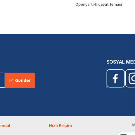
Opencart Hırdavat Teması
SOSYAL ME
Gönder
M
umsal
Hızlı Erişim