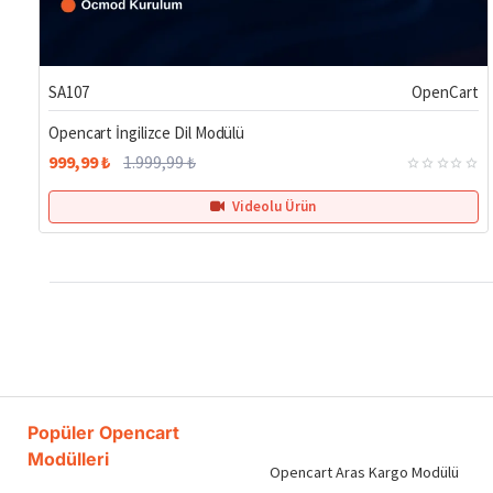
%50
SA107
OpenCart
Opencart İngilizce Dil Modülü
999,99 ₺
1.999,99 ₺
Videolu Ürün
Popüler Opencart
Modülleri
Opencart Aras Kargo Modülü