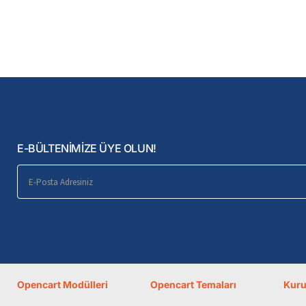
E-BÜLTENİMİZE ÜYE OLUN!
E-
Posta
Adresiniz
Opencart Modülleri
Opencart Temaları
Kur