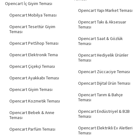
Opencart İç Giyim Teması
Opencart Yapı Market Teması
Opencart Mobilya Teması
Opencart Takı & Aksesuar
Opencart Tesettür Giyim
Teması
Teması
Opencart Saat & Gözlük
Opencart PetShop Teması
Teması
Opencart Elektronik Tema
Opencart Hediyelik Ürünler
Teması
Opencart Çiçekçi Teması
Opencart Züccaciye Teması
Opencart Ayakkabı Teması
Opencart Dijital Ürün Teması
Opencart Giyim Teması
Opencart Tarım & Bahçe
Teması
Opencart Kozmetik Teması
Opencart Endüstriyel & B2B
Opencart Bebek & Anne
Teması
Teması
Opencart Elektrikli Ev Aletleri
Opencart Parfüm Teması
Teması