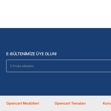
E-BÜLTENİMİZE ÜYE OLUN!
E-
Posta
Adresiniz
Opencart Modülleri
Opencart Temaları
Kur