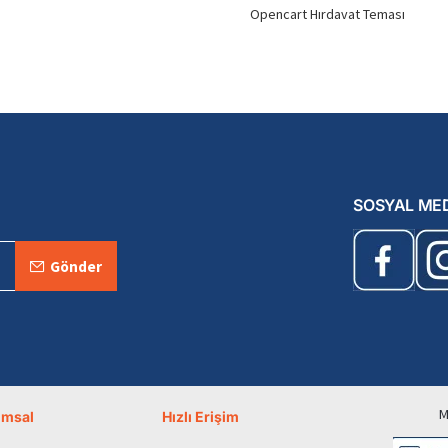
Opencart Hırdavat Teması
SOSYAL ME
Gönder
M
umsal
Hızlı Erişim