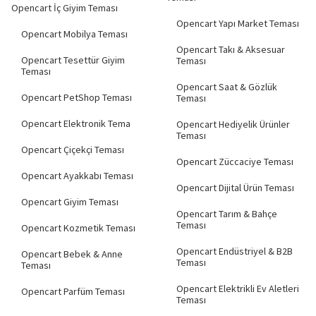
Opencart İç Giyim Teması
Opencart Yapı Market Teması
Opencart Mobilya Teması
Opencart Takı & Aksesuar
Opencart Tesettür Giyim
Teması
Teması
Opencart Saat & Gözlük
Opencart PetShop Teması
Teması
Opencart Elektronik Tema
Opencart Hediyelik Ürünler
Teması
Opencart Çiçekçi Teması
Opencart Züccaciye Teması
Opencart Ayakkabı Teması
Opencart Dijital Ürün Teması
Opencart Giyim Teması
Opencart Tarım & Bahçe
Teması
Opencart Kozmetik Teması
Opencart Endüstriyel & B2B
Opencart Bebek & Anne
Teması
Teması
Opencart Elektrikli Ev Aletleri
Opencart Parfüm Teması
Teması