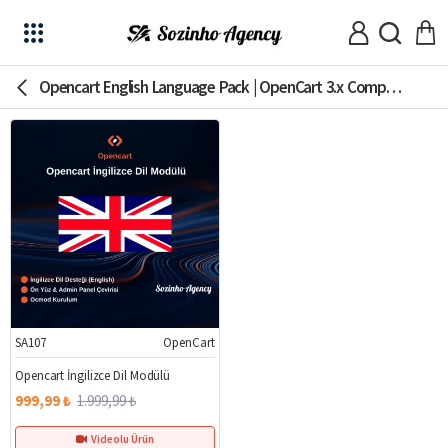
Opencart English Language Pack | OpenCart 3.x Compatible
SA107
OpenCart
%50
Opencart İngilizce Dil Modülü
999,99 ₺
1.999,99 ₺
Videolu Ürün