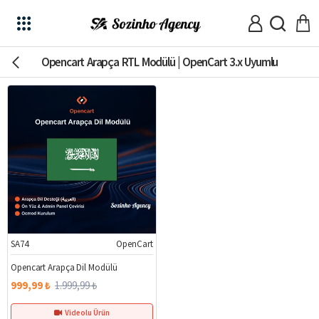
Opencart Arapça RTL Modülü | OpenCart 3.x Uyumlu
SA74
OpenCart
%50
Opencart Arapça Dil Modülü
999,99 ₺
1.999,99 ₺
Videolu Ürün