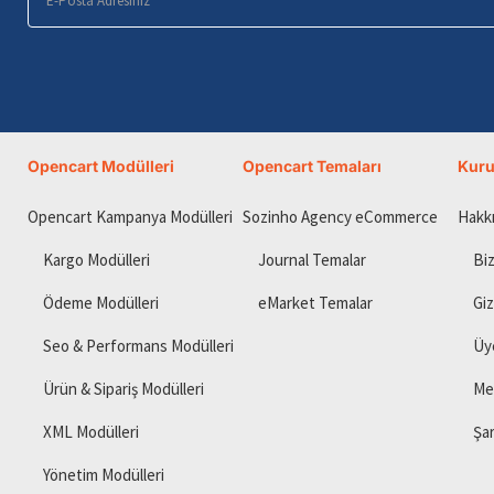
Posta
Adresiniz
Opencart Modülleri
Opencart Temaları
Kur
Opencart Kampanya Modülleri
Sozinho Agency eCommerce
Hakk
Kargo Modülleri
Journal Temalar
Biz
Ödeme Modülleri
eMarket Temalar
Giz
Seo & Performans Modülleri
Üy
Ürün & Sipariş Modülleri
Me
XML Modülleri
Şar
Yönetim Modülleri