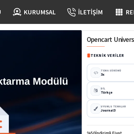
Ü
KURUMSAL
İLETIŞIM
RE
Opencart Univer
TEKNIK VERILER
TEMA SÜRÜMÜ
3x
DIL
Türkçe
UYUMLU TEMALAR
Journal3
%50
İndirimli Fiyat