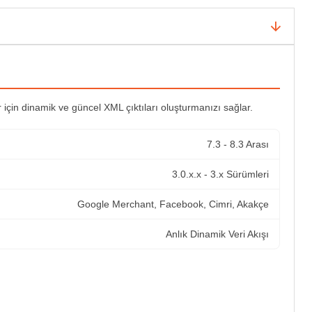
r için dinamik ve güncel XML çıktıları oluşturmanızı sağlar.
7.3 - 8.3 Arası
3.0.x.x - 3.x Sürümleri
Google Merchant, Facebook, Cimri, Akakçe
Anlık Dinamik Veri Akışı