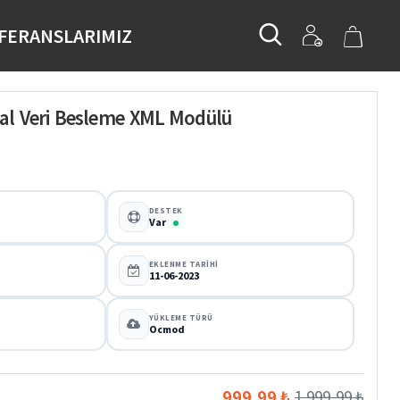
FERANSLARIMIZ
sal Veri Besleme XML Modülü
DESTEK
Var
EKLENME TARIHI
11-06-2023
YÜKLEME TÜRÜ
Ocmod
999,99 ₺
1.999,99 ₺