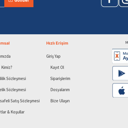
Gönder
M
umsal
Hızlı Erişim
ımızda
Giriş Yap
 Kimiz?
Kayıt Ol
lilik Sözleşmesi
Siparişlerim
elik Sözleşmesi
Dosyalarım
safeli Satış Sözleşmesi
Bize Ulaşın
tlar & Koşullar