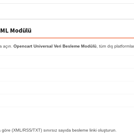
 XML Modülü
ca açın.
Opencart Universal Veri Besleme Modülü
, tüm dış platformla
ra göre (XML/RSS/TXT) sınırsız sayıda besleme linki oluşturun.