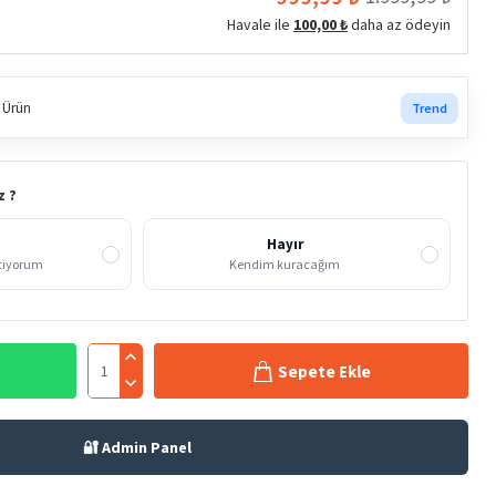
Havale ile
100,00 ₺
daha az ödeyin
 Ürün
Trend
z ?
Hayır
stiyorum
Kendim kuracağım
Sepete Ekle
🔐 Admin Panel