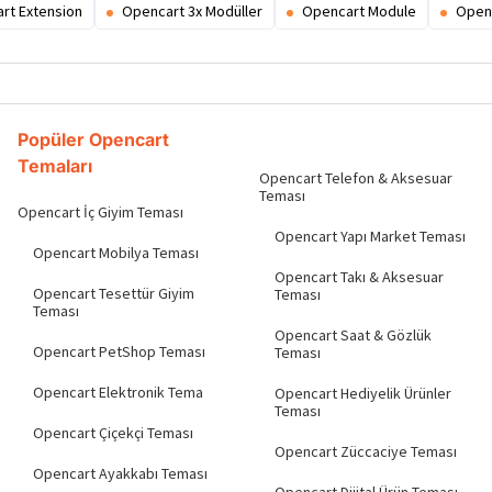
rt Extension
Opencart 3x Modüller
Opencart Module
Open
Popüler Opencart
Temaları
Opencart Telefon & Aksesuar
Teması
Opencart İç Giyim Teması
Opencart Yapı Market Teması
Opencart Mobilya Teması
Opencart Takı & Aksesuar
Opencart Tesettür Giyim
Teması
Teması
Opencart Saat & Gözlük
Opencart PetShop Teması
Teması
Opencart Elektronik Tema
Opencart Hediyelik Ürünler
Teması
Opencart Çiçekçi Teması
Opencart Züccaciye Teması
Opencart Ayakkabı Teması