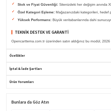
Stok ve Fiyat Güvenliği:
Sitenizdeki her değişim anında XM
Özel Kategori Eşleme:
Mağazanızdaki kategorileri, hedef p
Yüksek Performans:
Büyük veritabanlarında dahi sunucuyu
TEKNIK DESTEK VE GARANTI
Hemen Teslim
Opencarttema.com.tr üzerinden satın aldığınız bu modül, 2026 
Özellikler
İptal & İade Şartları
Ürün Yorumları
Bunlara da Göz Atın