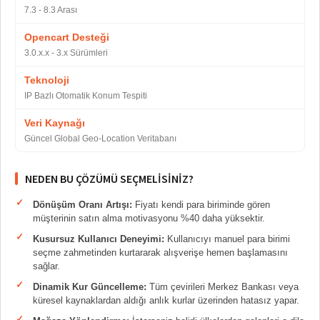
7.3 - 8.3 Arası
Opencart Desteği
3.0.x.x - 3.x Sürümleri
Teknoloji
IP Bazlı Otomatik Konum Tespiti
Veri Kaynağı
Güncel Global Geo-Location Veritabanı
NEDEN BU ÇÖZÜMÜ SEÇMELISINIZ?
Dönüşüm Oranı Artışı:
Fiyatı kendi para biriminde gören
müşterinin satın alma motivasyonu %40 daha yüksektir.
Kusursuz Kullanıcı Deneyimi:
Kullanıcıyı manuel para birimi
seçme zahmetinden kurtararak alışverişe hemen başlamasını
sağlar.
Dinamik Kur Güncelleme:
Tüm çevirileri Merkez Bankası veya
küresel kaynaklardan aldığı anlık kurlar üzerinden hatasız yapar.