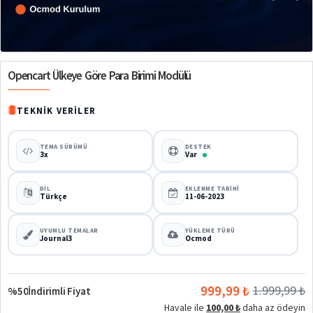
%50
Opencart Ülkeye Göre Para Birimi Modülü
TEKNIK VERILER
TEMA SÜRÜMÜ
DESTEK
3x
Var
DIL
EKLENME TARIHI
Türkçe
11-06-2023
UYUMLU TEMALAR
YÜKLEME TÜRÜ
Journal3
Ocmod
999,99 ₺
1.999,99 ₺
%50
İndirimli Fiyat
Havale ile
100,00 ₺
daha az ödeyin