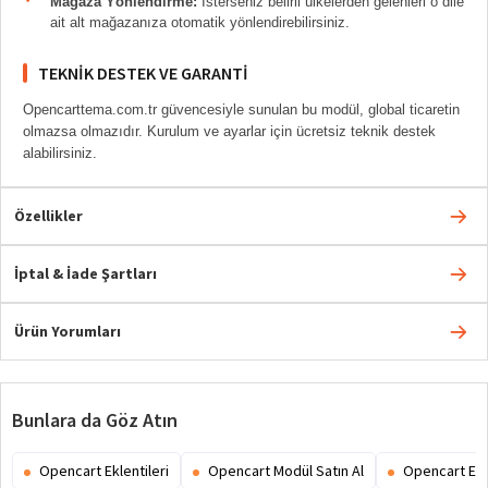
Mağaza Yönlendirme:
İsterseniz belirli ülkelerden gelenleri o dile
ait alt mağazanıza otomatik yönlendirebilirsiniz.
TEKNIK DESTEK VE GARANTI
Opencarttema.com.tr güvencesiyle sunulan bu modül, global ticaretin
olmazsa olmazıdır. Kurulum ve ayarlar için ücretsiz teknik destek
alabilirsiniz.
Özellikler
İptal & İade Şartları
Ürün Yorumları
Bunlara da Göz Atın
Opencart Eklentileri
Opencart Modül Satın Al
Opencart Ex