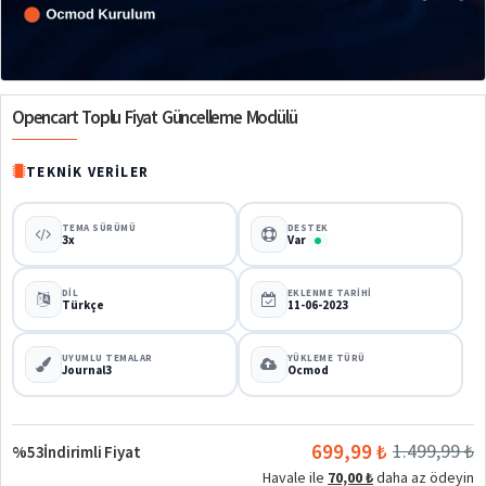
%53
Opencart Toplu Fiyat Güncelleme Modülü
TEKNIK VERILER
TEMA SÜRÜMÜ
DESTEK
3x
Var
DIL
EKLENME TARIHI
Türkçe
11-06-2023
UYUMLU TEMALAR
YÜKLEME TÜRÜ
Journal3
Ocmod
699,99 ₺
1.499,99 ₺
%53
İndirimli Fiyat
Havale ile
70,00 ₺
daha az ödeyin