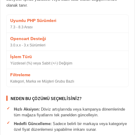
olanak tanır.
Uyumlu PHP Sürümleri
7.3 - 8.3 Arası
Opencart Desteği
3.0.x.x - 3.x Sürümleri
İşlem Türü
Yüzdesel (%) veya Sabit (+/-) Değişim
Filtreleme
Kategori, Marka ve Müşteri Grubu Bazlı
NEDEN BU ÇÖZÜMÜ SEÇMELISINIZ?
Hızlı Aksiyon:
Döviz artışlarında veya kampanya dönemlerinde
tüm mağaza fiyatlarını tek panelden güncelleyin.
Hedefli Güncelleme:
Sadece belirli bir markaya veya kategoriye
özel fiyat düzenlemesi yapabilme imkanı sunar.