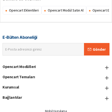
Opencart Eklentileri
Opencart Modül Satın Al
Opencart Ex
E-Bülten Aboneliği
E-
Gönder
Posta
adresinizi
giriniz
Opencart Modülleri
Opencart Temaları
Kurumsal
Bağlantılar
Mobil Uygulama