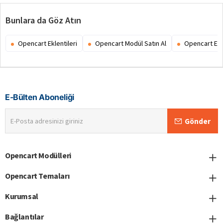
Bunlara da Göz Atın
Opencart Eklentileri
Opencart Modül Satın Al
Opencart Ex
E-Bülten Aboneliği
E-
Gönder
Posta
adresinizi
giriniz
Opencart Modülleri
Opencart Temaları
Kurumsal
Bağlantılar