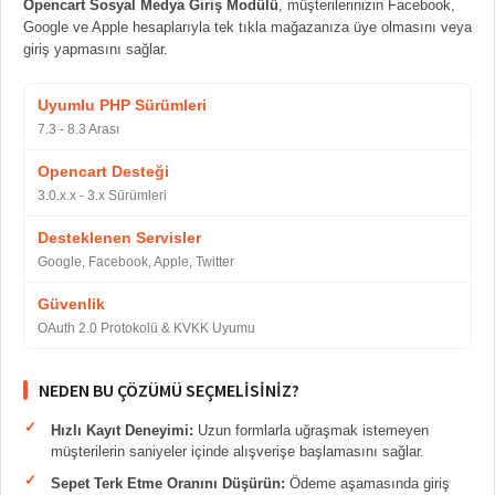
Opencart Sosyal Medya Giriş Modülü
, müşterilerinizin Facebook,
Google ve Apple hesaplarıyla tek tıkla mağazanıza üye olmasını veya
giriş yapmasını sağlar.
Uyumlu PHP Sürümleri
7.3 - 8.3 Arası
Opencart Desteği
3.0.x.x - 3.x Sürümleri
Desteklenen Servisler
Google, Facebook, Apple, Twitter
Güvenlik
OAuth 2.0 Protokolü & KVKK Uyumu
NEDEN BU ÇÖZÜMÜ SEÇMELISINIZ?
Hızlı Kayıt Deneyimi:
Uzun formlarla uğraşmak istemeyen
müşterilerin saniyeler içinde alışverişe başlamasını sağlar.
Sepet Terk Etme Oranını Düşürün:
Ödeme aşamasında giriş