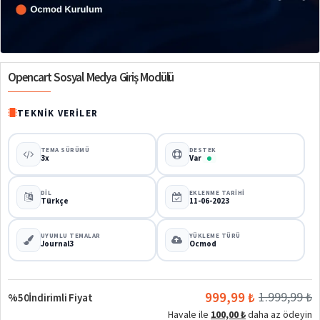
%50
Opencart Sosyal Medya Giriş Modülü
TEKNIK VERILER
TEMA SÜRÜMÜ
DESTEK
3x
Var
DIL
EKLENME TARIHI
Türkçe
11-06-2023
UYUMLU TEMALAR
YÜKLEME TÜRÜ
Journal3
Ocmod
999,99 ₺
1.999,99 ₺
%50
İndirimli Fiyat
Havale ile
100,00 ₺
daha az ödeyin