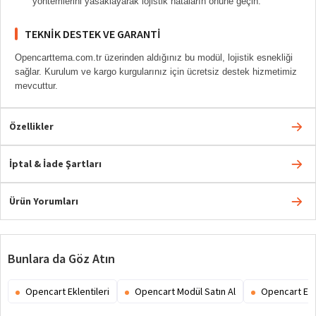
yöntemlerini yasaklayarak lojistik hataların önüne geçin.
TEKNIK DESTEK VE GARANTI
Opencarttema.com.tr üzerinden aldığınız bu modül, lojistik esnekliği
sağlar. Kurulum ve kargo kurgularınız için ücretsiz destek hizmetimiz
mevcuttur.
Özellikler
İptal & İade Şartları
Ürün Yorumları
Bunlara da Göz Atın
Opencart Eklentileri
Opencart Modül Satın Al
Opencart Ex