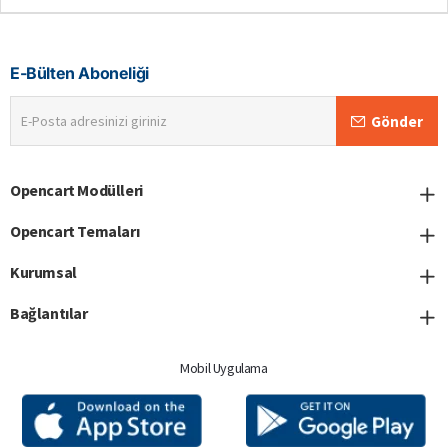
E-Bülten Aboneliği
E-
Gönder
Posta
adresinizi
giriniz
Opencart Modülleri
Opencart Temaları
Kurumsal
Bağlantılar
Mobil Uygulama