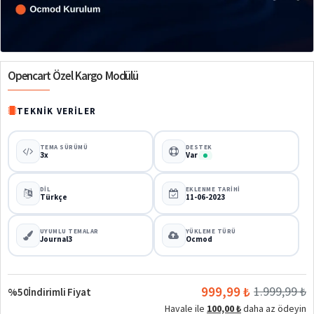
%50
Opencart Özel Kargo Modülü
TEKNIK VERILER
TEMA SÜRÜMÜ
DESTEK
3x
Var
DIL
EKLENME TARIHI
Türkçe
11-06-2023
UYUMLU TEMALAR
YÜKLEME TÜRÜ
Journal3
Ocmod
999,99 ₺
1.999,99 ₺
%50
İndirimli Fiyat
Havale ile
100,00 ₺
daha az ödeyin