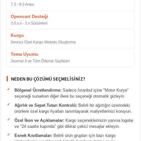
7.3 - 8.3 Arası
Opencart Desteği
3.0.x.x - 3.x Sürümleri
Kurgu
Sınırsız Özel Kargo Metodu Oluşturma
Tema Uyumu
Journal 3 ve Tüm Ödeme Sayfaları
NEDEN BU ÇÖZÜMÜ SEÇMELISINIZ?
Bölgesel Ücretlendirme:
Sadece İstanbul içine "Motor Kurye"
seçeneği sunarken diğer illere bu seçeneği otomatik gizleyin.
Ağırlık ve Sepet Tutarı Kontrolü:
Belirli bir ağırlığın üzerindeki
ürünlere özel kargo fiyatları tanımlayarak maliyetlerinizi koruyun.
Özel İkon ve Açıklamalar:
Kargo seçeneklerinizin yanına logolar
ve "24 saatte kapında" gibi dikkat çekici mesajlar ekleyin.
Esnek Kısıtlamalar:
Belirli ürün grupları için bazı kargo