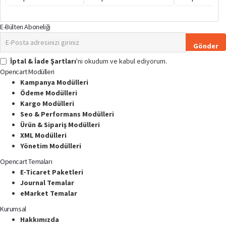
E-Bülten Aboneliği
E-
Gönder
Posta
adresinizi
İptal & İade Şartları
'ni okudum ve kabul ediyorum.
giriniz
Opencart Modülleri
Kampanya Modülleri
Ödeme Modülleri
Kargo Modülleri
Seo & Performans Modülleri
Ürün & Sipariş Modülleri
XML Modülleri
Yönetim Modülleri
Opencart Temaları
E-Ticaret Paketleri
Journal Temalar
eMarket Temalar
Kurumsal
Hakkımızda