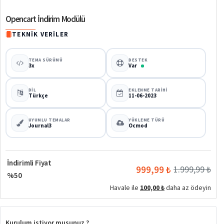
Opencart İndirim Modülü
TEKNIK VERILER
TEMA SÜRÜMÜ
DESTEK
3x
Var
DIL
EKLENME TARIHI
Türkçe
11-06-2023
UYUMLU TEMALAR
YÜKLEME TÜRÜ
Journal3
Ocmod
İndirimli Fiyat
999,99 ₺
1.999,99 ₺
%50
Havale ile
100,00 ₺
daha az ödeyin
Kurulum istiyor musunuz ?