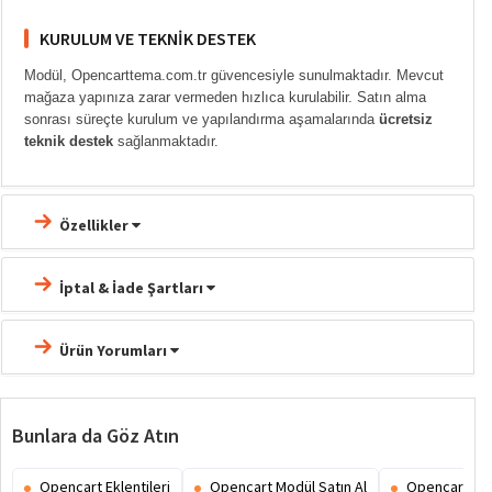
KURULUM VE TEKNIK DESTEK
Modül, Opencarttema.com.tr güvencesiyle sunulmaktadır. Mevcut
mağaza yapınıza zarar vermeden hızlıca kurulabilir. Satın alma
sonrası süreçte kurulum ve yapılandırma aşamalarında
ücretsiz
teknik destek
sağlanmaktadır.
Özellikler
İptal & İade Şartları
Ürün Yorumları
Bunlara da Göz Atın
Opencart Eklentileri
Opencart Modül Satın Al
Opencart Ex