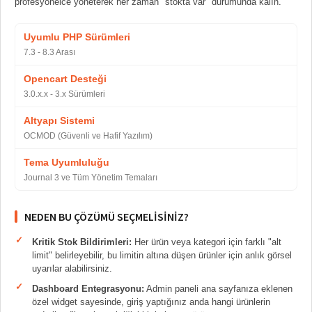
profesyonelce yöneterek her zaman "stokta var" durumunda kalın.
Uyumlu PHP Sürümleri
7.3 - 8.3 Arası
Opencart Desteği
3.0.x.x - 3.x Sürümleri
Altyapı Sistemi
OCMOD (Güvenli ve Hafif Yazılım)
Tema Uyumluluğu
Journal 3 ve Tüm Yönetim Temaları
NEDEN BU ÇÖZÜMÜ SEÇMELISINIZ?
Kritik Stok Bildirimleri:
Her ürün veya kategori için farklı "alt
limit" belirleyebilir, bu limitin altına düşen ürünler için anlık görsel
uyarılar alabilirsiniz.
Dashboard Entegrasyonu:
Admin paneli ana sayfanıza eklenen
özel widget sayesinde, giriş yaptığınız anda hangi ürünlerin