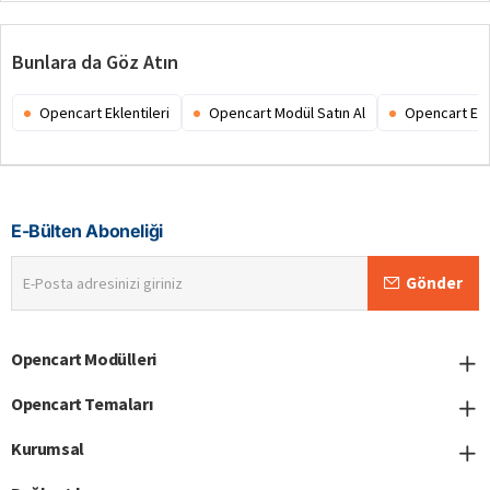
Bunlara da Göz Atın
Opencart Eklentileri
Opencart Modül Satın Al
Opencart Ex
E-Bülten Aboneliği
E-
Gönder
Posta
adresinizi
giriniz
Opencart Modülleri
Opencart Temaları
Kurumsal