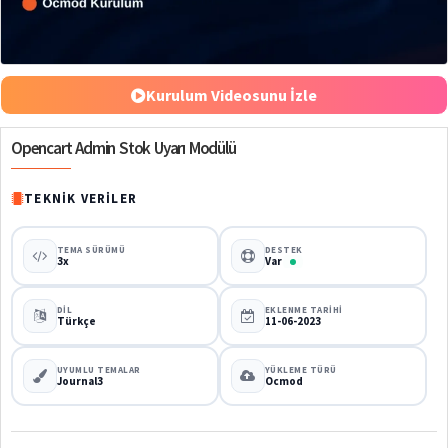
%43
Kurulum Videosunu İzle
Opencart Admin Stok Uyarı Modülü
TEKNIK VERILER
TEMA SÜRÜMÜ
DESTEK
3x
Var
DIL
EKLENME TARIHI
Türkçe
11-06-2023
UYUMLU TEMALAR
YÜKLEME TÜRÜ
Journal3
Ocmod